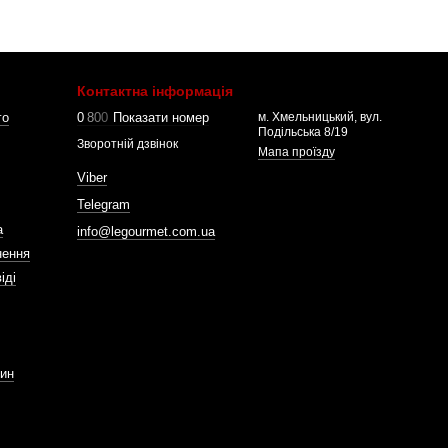
Контактна інформація
го
0
8
0
0
Показати номер
м. Хмельницький, вул.
Подільська 8/19
Зворотній дзвінок
Мапа проїзду
Viber
Telegram
а
info@legourmet.com.ua
нення
іді
зин