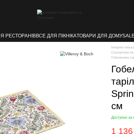
ЛЯ РЕСТОРАНІВ
ВСЕ ДЛЯ ПІКНІКА
ТОВАРИ ДЛЯ ДОМУ
SAL
Інтернет-мага
Скатертини на 
Гобеленова сер
Гобе
таріл
Spri
см
Доступно за
1 136