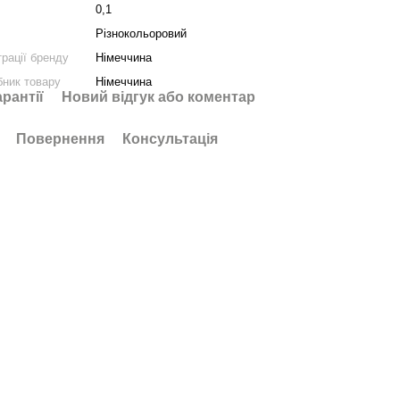
0,1
Різнокольоровий
трації бренду
Німеччина
бник товару
Німеччина
арантії
Новий відгук або коментар
Повернення
Консультація