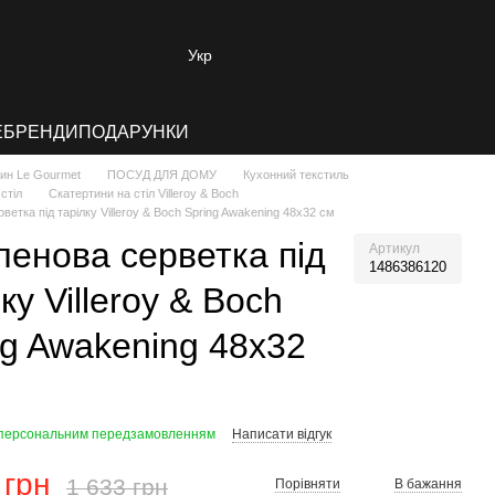
Укр
E
БРЕНДИ
ПОДАРУНКИ
зин Le Gourmet
ПОСУД ДЛЯ ДОМУ
Кухонний текстиль
стіл
Скатертини на стіл Villeroy & Boch
ветка під тарілку Villeroy & Boch Spring Awakening 48x32 см
ленова серветка під
Артикул
1486386120
ку Villeroy & Boch
ng Awakening 48x32
 персональним передзамовленням
Написати відгук
 грн
1 633 грн
Порівняти
В бажання