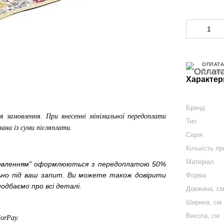
ОПЛАТА
3 плат
Характер
Бренд
я замовлення. При внесенні мінімальної передоплати
Тип
вана із суми післяплати.
Серія
Кількість пр
Матеріал
мовленням" оформлюються з передоплатою 50%
льно під ваш запит. Ви можете також довірити
Форма
одбаємо про всі деталі.
Довжина, с
Ширина, см
Висота, см
ForPay
.