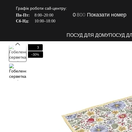
Перейти до основного контенту
Графік роботи call-центру:
0
8
0
0
Показати номер
Пн-Пт:
8:00–20:00
Сб-Нд:
10:00–18:00
ПОСУД ДЛЯ ДОМУ
ПОСУД Д
3
−30%