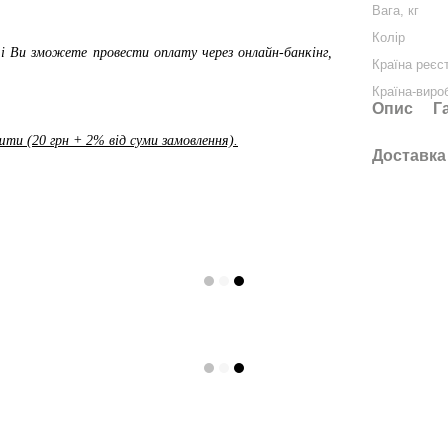
Вага, кг
Колір
і Ви зможете провести оплату через онлайн-банкінг,
Країна реєс
Країна-виро
Опис
Г
ти (20 грн + 2% від суми замовлення).
Доставка