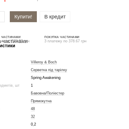
Купити!
В кредит
 ЧАСТИНАМИ
ПОКУПКА ЧАСТИНАМИ
ежу по 378.67 грн
3 платежу по 378.67 грн
истики
Villeroy & Boch
Серветка під тарілку
Spring Awakening
едметів, шт
1
Бавовна/Поліестер
Прямокутна
м
48
32
0,2