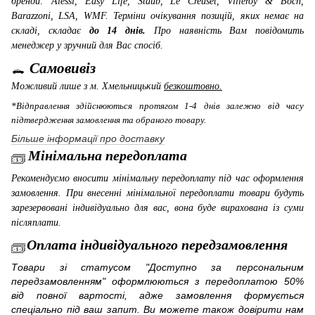
бренди: Alessi, Easy Life, Staub, Le Creuset, Villeroy & Boch,
Barazzoni, LSA, WMF
. Терміни очікування позицій, яких немає на
складі, складає
до 14 днів.
Про наявність Вам повідомить
менеджер у зручний для Вас спосіб.
Самовивіз
Можливий лише з м. Хмельницький
безкоштовно.
*Відправлення здійснюються протягом 1-4 днів залежно від часу
підтвердження замовлення та обраного товару.
Більше інформації про доставку
Мінімальна передоплата
Рекомендуємо вносити мінімальну передоплату під час оформлення
замовлення. При внесенні мінімальної передоплати товари будуть
зарезервовані індивідуально для вас, вона буде вирахована із суми
післяплати.
Оплата індивідуального передзамовлення
Товари зі статусом "Доступно за персональним
передзамовленням" оформлюються з передоплатою 50%
від повної вартості, адже замовлення формується
спеціально під ваш запит. Ви можете також довірити нам