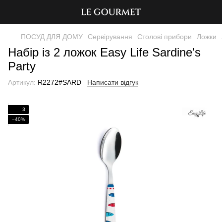
ПОСУД ДЛЯ ДОМУ
Сервірування
Столові прибори
Ложки
Набір із 2 ложок Easy Life Sardine's
Party
Артикул:
R2272#SARD
Написати відгук
3
−40%