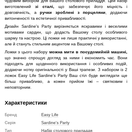
чудовим вибором для Вашого столового приладдя. Цей набір
виготовлений
зі сталі,
що забезпечує його міцність і
довговічність, а
ручки зроблені з порцеляни
, додаючи
витонченості та естетичної привабливості.
Дизайн Sardine's Party вирізняється яскравими і веселими
мотивами сардин, що додасть Вашому столу особливого
шарму та настрою. Ці ложки не лише практичні у використанні,
але й стануть стильним акцентом на Вашому столі.
Ложки з цього набору
можна мити в посудомийній машині,
що значно спрощує догляд за ними і економить час. Вони
підходять для щоденного використання і особливих подій,
додаючи нотку оригінальності у Ваші трапези. З набором із 2
ложок Easy Life Sardine's Party Ваш стіл буде виглядати ще
більш привабливо, а кожен прийом їжі – святковим і
неповторним.
Характеристики
Бренд
Easy Life
Серія
Sardine's Party
Тип
Набір столового приладдя