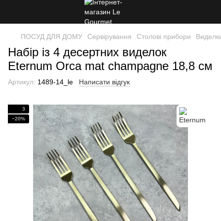
ПОСУД ДЛЯ ДОМУ
Сервірування
Столові прибори
Виделк
Набір із 4 десертних виделок
Eternum Orca mat champagne 18,8 см
Артикул:
1489-14_le
Написати відгук
3
−20%