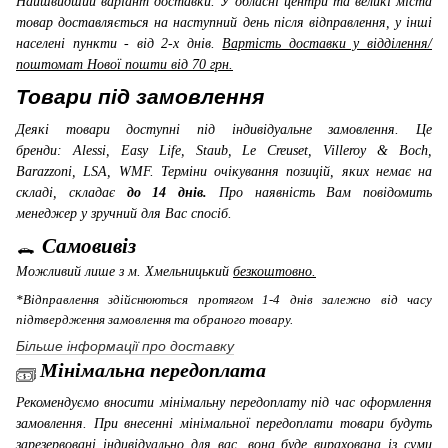
Найшвидший варіант доставки. У обласні центри та великі міста
товар доставляється на наступний день після відправлення, у інші
населені пункти - від 2-х днів.
Вартість доставки у відділення/
поштомат Нової пошти від 70 грн.
Товари під замовлення
Деякі товари доступні під індивідуальне замовлення. Це
бренди: Alessi, Easy Life, Staub, Le Creuset, Villeroy & Boch,
Barazzoni, LSA, WMF
. Терміни очікування позицій, яких немає на
складі, складає
до 14 днів.
Про наявність Вам повідомить
менеджер у зручний для Вас спосіб.
Самовивіз
Можливий лише з м. Хмельницький
безкоштовно.
*Відправлення здійснюються протягом 1-4 днів залежно від часу
підтвердження замовлення та обраного товару.
Більше інформації про доставку
Мінімальна передоплата
Рекомендуємо вносити мінімальну передоплату під час оформлення
замовлення. При внесенні мінімальної передоплати товари будуть
зарезервовані індивідуально для вас, вона буде вирахована із суми