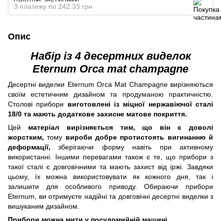
3 платежу по 242.33 грн
Опис
Набір із 4 десертних виделок
Eternum Orca mat champagne
Десертні виделки Eternum Orca Mat Champagne вирізняються
своїм естетичним дизайном та продуманою практичністю.
Столові прибори
виготовлені із міцної нержавіючої сталі
18/0 та мають додаткове захисне матове покриття.
Цей
матеріал вирізняється тим, що він є доволі
жорстким,
тому
вироби добре протистоять вигинанню й
деформації,
зберігаючи форму навіть при активному
використанні. Іншими перевагами також є те, що прибори з
такої сталі є довговічними та мають захист від іржі. Завдяки
цьому, їх можна використовувати як кожного дня, так і
залишити для особливого приводу. Обираючи прибори
Eternum, ви отримуєте надійні та довговічні десертні виделки з
вишуканим дизайном.
Прибори можна мити у посудомийній машині.