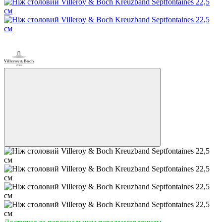
3
−36%