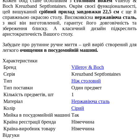
Кожен обід стане особливим з
столовим ножем
Villeroy &
Boch Kreuzband Septfontaines. Окрім своєї функціональності,
цей вишуканий
срібний прилад завдовжки 22,5 см
є ще й
справжньою окрасою столу. Високоякісна
нержавіюча сталь,
з якої він виготовлений, гарантує його довговічність та
збереження блиску. А класичний дизайн підкреслить
аристократичність Вашого столу.
Забудьте про рутинне ручне миття – цей виріб створений для
легкого
очищення в посудомийній машині.
Характеристики
Бренд
Villeroy & Boch
Серія
Kreuzband Septfontaines
Тип
Ніж столовий
Тип поставки
Один предмет
Кількість предметів, шт
1
Матеріал
Нержавіюча сталь
Колір
Сірий
Мийка в посудомийній машині
Так
Країна реєстрації бренда
Німеччина
Країна-виробник товару
Німеччина
Відгуки