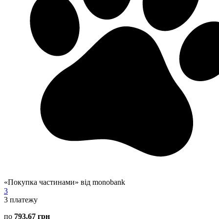
«Покупка частинами» від monobank
3
3
платежу
по
793.67 грн