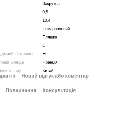
Закрутна
0,5
18,4
Помаранчевий
Пляшка
Є
удомийній машині
Ні
трації бренда
Франція
бник товару
Китай
арантії
Новий відгук або коментар
Повернення
Консультація