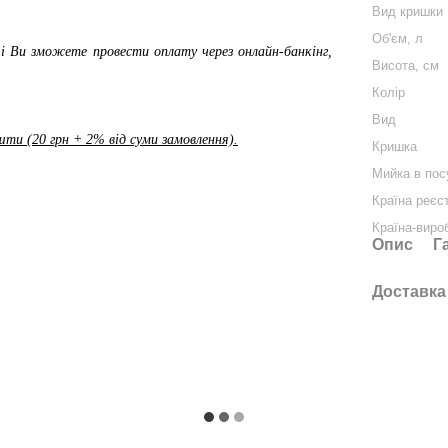
Вид кришки
Об'єм, л
і Ви зможете провести оплату через онлайн-банкінг,
Висота, см
Колір
Вид
ти (20 грн + 2% від суми замовлення).
Кришка
Мийка в пос
Країна реєс
Країна-виро
Опис
Г
Доставка