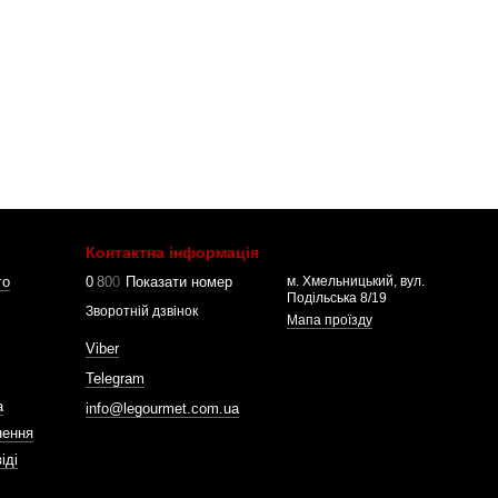
Контактна інформація
го
0
8
0
0
Показати номер
м. Хмельницький, вул.
Подільська 8/19
Зворотній дзвінок
Мапа проїзду
Viber
Telegram
а
info@legourmet.com.ua
нення
іді