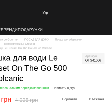
Укр
E
БРЕНДИ
ПОДАРУНКИ
зин Le Gourmet
ПОСУД ДЛЯ ДОМУ
Посуд для зберігання
Термокружки Le Creuset
ди Le Creuset On The Go 500 мл Volcanic
ка для води Le
Артикул
OTG41066
set On The Go 500
olcanic
 персональним передзамовленням
Написати відгук
 грн
4 095 грн
Порівняти
В бажання