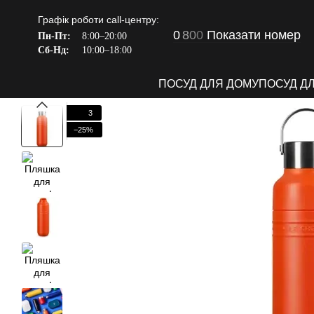
Перейти до основного контенту
Графік роботи call-центру:
0
8
0
0
Показати номер
Пн-Пт:
8:00–20:00
Сб-Нд:
10:00–18:00
ПОСУД ДЛЯ ДОМУ
ПОСУД Д
3
−25%