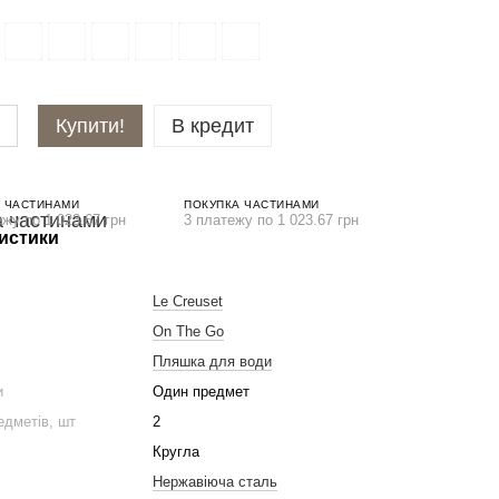
Купити!
В кредит
 ЧАСТИНАМИ
ПОКУПКА ЧАСТИНАМИ
ежу по 1 023.67 грн
3 платежу по 1 023.67 грн
истики
Le Creuset
On The Go
Пляшка для води
и
Один предмет
едметів, шт
2
Кругла
Нержавіюча сталь