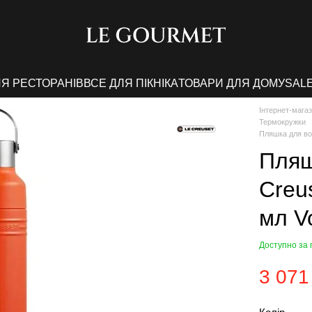
ЛЯ РЕСТОРАНІВ
ВСЕ ДЛЯ ПІКНІКА
ТОВАРИ ДЛЯ ДОМУ
SAL
Інтернет-мага
Термокружки
Пляшка для во
Пляш
Creu
мл V
Доступно за
3 071