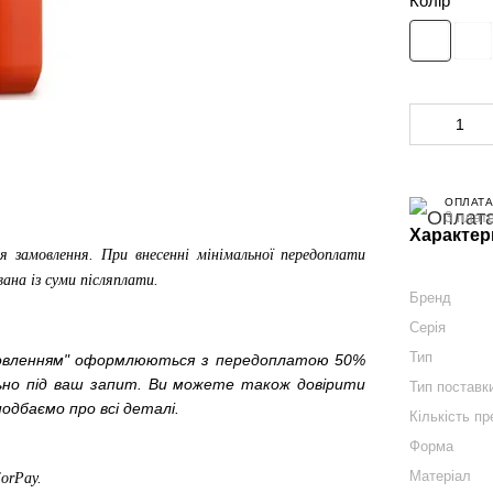
Колір
ОПЛАТА
3 плат
Характер
я замовлення. При внесенні мінімальної передоплати
вана із суми післяплати.
Бренд
Серія
Тип
мовленням" оформлюються з передоплатою 50%
льно під ваш запит. Ви можете також довірити
Тип поставк
одбаємо про всі деталі.
Кількість пр
Форма
Матеріал
ForPay
.