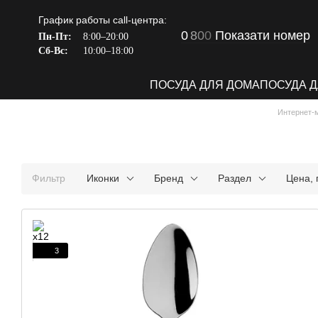
Перейти к основному контенту
График работы call-центра:
0
8
0
0
Показати номер
Пн-Пт:
8:00–20:00
Сб-Вс:
10:00–18:00
ПОСУДА ДЛЯ ДОМА
ПОСУДА 
Интернет-
Фильтр
Иконки
Бренд
Раздел
Цена, 
3