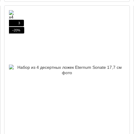
3
−20%