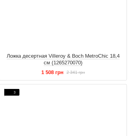
Ложка десертная Villeroy & Boch MetroChic 18,4
см (1265270070)
1 508 грн
2 341 грн
3