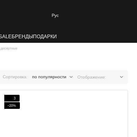
Рус
SALE
БРЕНДЫ
ПОДАРКИ
 десертные
Сортировка:
по популярности
Отображение:
3
−20%