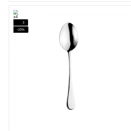
3
−20%