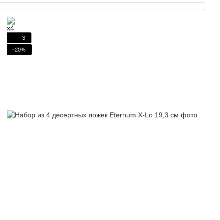
3
−20%