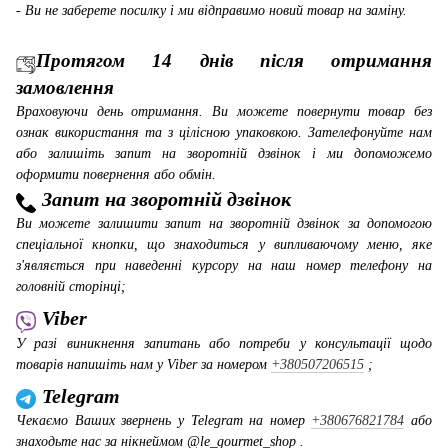
- Ви не заберете посилку і ми відправимо новий товар на заміну.
Протягом 14 днів після отримання
замовлення
Враховуючи день отримання. Ви можете повернути товар без
ознак використання та з цілісною упаковкою. Зателефонуйте нам
або залишіть запит на зворотній дзвінок і ми допоможемо
оформити повернення або обмін.
Запит на зворотній дзвінок
Ви можете залишити запит на зворотній дзвінок за допомогою
спеціальної кнопки, що знаходиться у випливаючому меню, яке
з'являється при наведенні курсору на наш номер телефону на
головній сторінці;
Viber
У разі виникнення запитань або потреби у консультації щодо
товарів напишіть нам у Viber за номером
+380507206515
;
Telegram
Чекаємо Ваших звернень у Telegram на номер
+380676821784
або
знаходьте нас за нікнеймом @le_gourmet_shop .