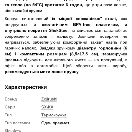
та тепло (до 54°C) протягом 6 годин,
що у три рази довше,
ніж звичайні кружки.
Корпус виготовлений
із міцної нержавіючої сталі,
яка
поєднується
з екологічним BPA-free пластиком, а
внутрішнє покриття SlickSteel
не окислюється та запобігає
збереженню запахів і нальоту. Зовнішня поверхня не
нагрівається, забезпечуючи комфортний захват навіть при
гарячих напоях. Завдяки зручному
діаметру горловини (6
см) і компактним розмірам (8,5×17,5 см),
термокружка
ідеально підходить для активного життя — на прогулянці, в
офісі або в автомобілі. Щоб зберегти якість виробу,
рекомендується мити лише вручну.
Характеристики
Бренд
Zojirushi
Серія
SX-KA
Тип
Термокружка
Тип поставки
Один предмет
Кількість