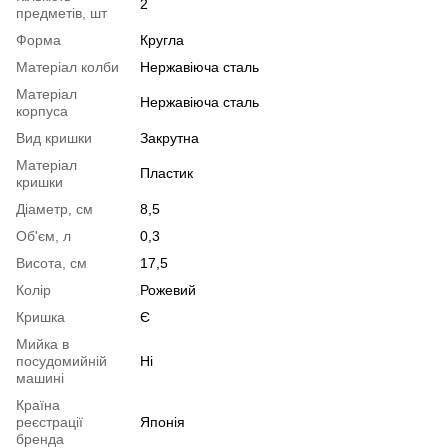
2
предметів, шт
Форма
Кругла
Матеріал колби
Нержавіюча сталь
Матеріал
Нержавіюча сталь
корпуса
Вид кришки
Закрутна
Матеріал
Пластик
кришки
Діаметр, см
8,5
Об'єм, л
0,3
Висота, см
17,5
Колір
Рожевий
Кришка
Є
Мийка в
посудомийній
Ні
машині
Країна
реєстрації
Японія
бренда