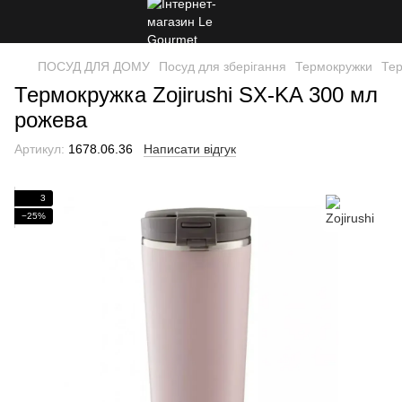
ПОСУД ДЛЯ ДОМУ
Посуд для зберігання
Термокружки
Тер
Термокружка Zojirushi SX-KA 300 мл
рожева
Артикул:
1678.06.36
Написати відгук
3
−25%