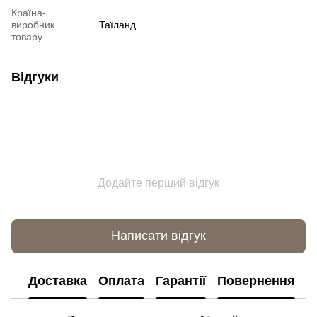
Країна-
виробник
Таїланд
товару
Відгуки
Додайте перший відгук
Написати відгук
Доставка
Оплата
Гарантії
Повернення
К