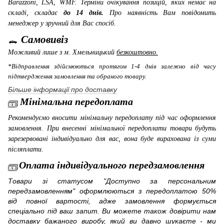
Barazzoni, LSA, WMF
. Терміни очікування позицій, яких немає на
складі, складає
до 14 днів.
Про наявність Вам повідомить
менеджер у зручний для Вас спосіб.
Самовивіз
Можливий лише з м. Хмельницький
безкоштовно.
*Відправлення здійснюються протягом 1-4 днів залежно від часу
підтвердження замовлення та обраного товару.
Більше інформації про доставку
Мінімальна передоплата
Рекомендуємо вносити мінімальну передоплату під час оформлення
замовлення. При внесенні мінімальної передоплати товари будуть
зарезервовані індивідуально для вас, вона буде вирахована із суми
післяплати.
Оплата індивідуального передзамовлення
Товари зі статусом "Доступно за персональним
передзамовленням" оформлюються з передоплатою 50%
від повної вартості, адже замовлення формується
спеціально під ваш запит. Ви можете також довірити нам
доставку бажаного виробу, який ви давно шукаєте - ми