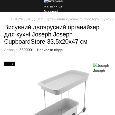
ПОСУД ДЛЯ ДОМУ
Організація кухонного простору
Кухонні
Висувний двоярусний органайзер
для кухні Joseph Joseph
CupboardStore 33,5х20х47 см
Артикул:
8500001
Написати відгук
3