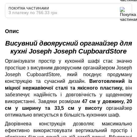
ПОКУПКА ЧАСТИНАМИ
3 платежу по 766.33 грн
Опис
Висувний двоярусний органайзер для
кухні Joseph Joseph CupboardStore
Організувати простір у кухонній шафі стає значно
простіше з висувним двоярусним органайзером Joseph
Joseph CupboardStore, який поєднує продуману
конструкцію та сучасний дизайн.
Виготовлений із
міцної нержавіючої сталі та якісного пластику,
він
забезпечує надійність і довговічність у щоденному
використанні. Завдяки розмірам
47 см у довжину, 20
см у ширину та 33,5 см у висоту
органайзер
оптимально вписується в більшість кухонних шаф.
Дворівнева конструкція дозволяє максимально
ефективно використовувати вертикальний простір і