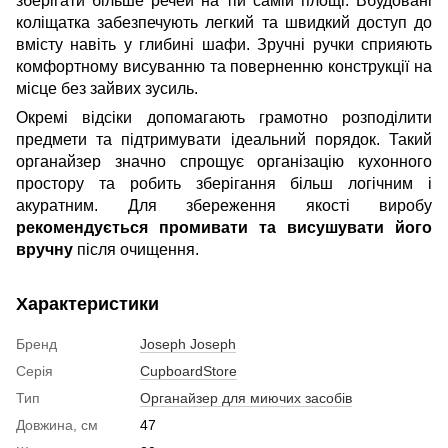
зберігати більше речей на тій самій площі. Вбудовані
коліщатка забезпечують легкий та швидкий доступ до
вмісту навіть у глибині шафи. Зручні ручки сприяють
комфортному висуванню та поверненню конструкції на
місце без зайвих зусиль.
Окремі відсіки допомагають грамотно розподілити
предмети та підтримувати ідеальний порядок. Такий
органайзер значно спрощує організацію кухонного
простору та робить зберігання більш логічним і
акуратним. Для збереження якості виробу
рекомендується промивати та висушувати його
вручну
після очищення.
Характеристики
Бренд
Joseph Joseph
Серія
CupboardStore
Тип
Органайзер для миючих засобів
Довжина, см
47