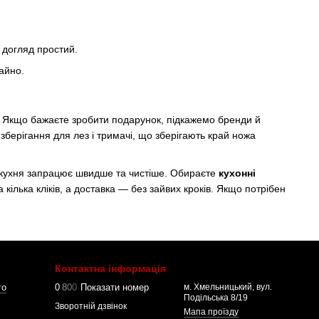
і догляд простий.
хайно.
к. Якщо бажаєте зробити подарунок, підкажемо бренди й
берігання для лез і тримачі, що зберігають край ножа
, і кухня запрацює швидше та чистіше. Обираєте
кухонні
кілька кліків, а доставка — без зайвих кроків. Якщо потрібен
Контактна інформація
го
0
8
0
0
Показати номер
м. Хмельницький, вул.
Подільська 8/19
Зворотній дзвінок
Мапа проїзду