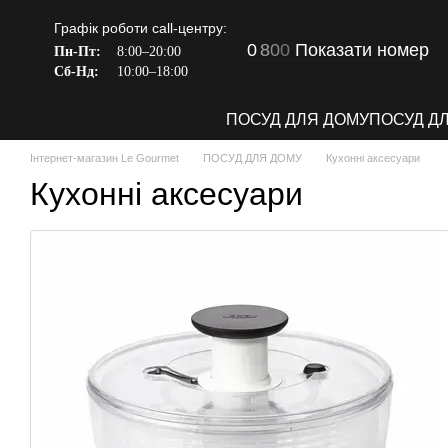
Перейти до основного контенту
Графік роботи call-центру:
0
8
0
0
Показати номер
Пн-Пт:
8:00–20:00
Сб-Нд:
10:00–18:00
ПОСУД ДЛЯ ДОМУ
ПОСУД Д
Інтернет-магазин Le Gourmet
ПОСУД ДЛЯ ДОМУ
Кухонні аксесуари
Кухонні аксесуари