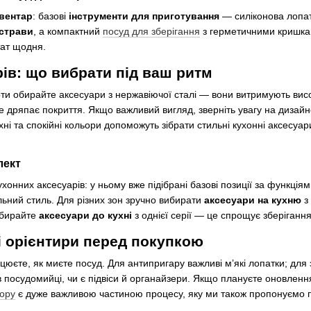
нвентар
: базові
інструменти для приготування
— силіконова лопатк
 страви
, а компактний
посуд для зберігання
з герметичними кришками
тат щодня.
рів: що вибрати під ваш ритм
оти обирайте аксесуари з нержавіючої сталі — вони витримують вис
 дряпає покриття. Якщо важливий вигляд, зверніть увагу на дизайне
ні та спокійні кольори допоможуть зібрати стильні кухонні аксесуа
лект
онних аксесуарів: у ньому вже підібрані базові позиції за функція
ьний стиль. Для різних зон зручно вибирати
аксесуари на кухню
з 
дбирайте
аксесуари до кухні
з однієї серії — це спрощує зберігання
і орієнтири перед покупкою
ацюєте, як миєте посуд. Для антипригару важливі м’які лопатки; для
в посудомийці, чи є підвіси й органайзери. Якщо плануєте оновленн
тору
є дуже важливою частиною процесу, яку ми також пропонуємо 