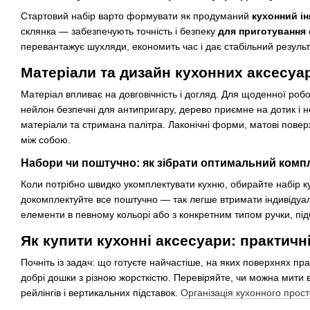
Стартовий набір варто формувати як продуманий
кухонний і
склянка — забезпечують точність і безпеку
для приготування
перевантажує шухляди, економить час і дає стабільний резуль
Матеріали та дизайн кухонних аксесуа
Матеріал впливає на довговічність і догляд. Для щоденної роб
нейлон безпечні для антипригару, дерево приємне на дотик і не
матеріали та стримана палітра. Лаконічні форми, матові поверх
між собою.
Набори чи поштучно: як зібрати оптимальний комп
Коли потрібно швидко укомплектувати кухню, обирайте набір кух
докомплектуйте все поштучно — так легше втримати індивідуал
елементи в певному кольорі або з конкретним типом ручки, пі
Як купити кухонні аксесуари: практичн
Почніть із задач: що готуєте найчастіше, на яких поверхнях пр
добрі дошки з різною жорсткістю. Перевіряйте, чи можна мити 
рейлінгів і вертикальних підставок.
Організація кухонного прос