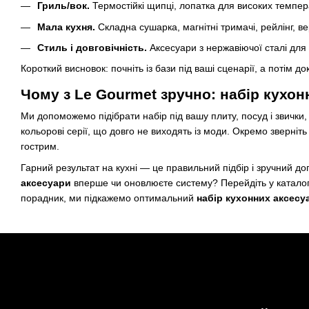
Гриль/вок.
Термостійкі щипці, лопатка для високих темпера
Мала кухня.
Складна сушарка, магнітні тримачі, рейлінг, в
Стиль і довговічність.
Аксесуари з нержавіючої сталі для щ
Короткий висновок: почніть із бази під ваші сценарії, а потім д
Чому з Le Gourmet зручно: набір кухонн
Ми допоможемо підібрати набір під вашу плиту, посуд і звичк
кольорові серії, що довго не виходять із моди. Окремо зверніть
гострим.
Гарний результат на кухні — це правильний підбір і зручний до
аксесуари
вперше чи оновлюєте систему? Перейдіть у каталог, 
порадник, ми підкажемо оптимальний
набір кухонних аксесу