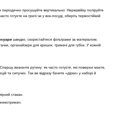
ти періодично просушуйте вертикально. Нержавійку поліруйте
сто готуєте на грилі чи у вок-посуді, оберіть термостійкий
сесуари
швидко, скористайтеся фільтрами за матеріалом,
гачки, органайзери для кришок, тримачі для губок. У кожній
Спершу визначте рутину: як часто готуєте, які поверхні маєте,
цій та сипучих. Так ви відразу бачите «дірки» у наборі й
мірний стакан.
шникотримач.