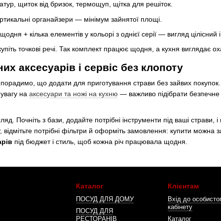
тур, щиток від бризок, термощуп, щітка для решіток.
ертикальні органайзери — мінімум зайнятої площі.
одня + кілька елементів у кольорі з однієї серії — вигляд цілісний 
окупіть точкові речі. Так комплект працює щодня, а кухня виглядає о
их аксесуарів і сервіс без клопоту
и, порадимо, що додати для приготування страви без зайвих покупо
 увагу на
аксесуари та ножі на кухню
— важливо підібрати безпечне з
гляд. Почніть з бази, додайте потрібні інструменти під ваші страви
відмітьте потрібні фільтри й оформіть замовлення: купити можна за 
арів
під бюджет і стиль, щоб кожна річ працювала щодня.
Каталог
Клієнтам
ПОСУД ДЛЯ ДОМУ
Вхід до особисто
кабінету
ПОСУД ДЛЯ
РЕСТОРАНІВ
Каталог