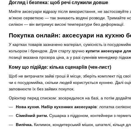
Догляд і безпека: щоб речі служили довше
Мийте аксесуари відразу після використання, не застосовуйте
м’якою серветкою — так зникають водяні розводи. Тримайте ножі
силікон — він витримує високі температури без деформації.
Покупка онлайн: аксесуари на кухню бе
У картках товарів зазначено матеріал, сумісність із посудоми
кольором і брендом. Для старту зручно
купити аксесуари для
позиції вказана прозора ціна, а у разі сумнівів менеджер під
Кому що підійде: кілька сценаріїв (чек-лист)
Щоб не витрачати зайві гроші й місце, зберіть комплект під сво
чи є посудомийка, скільки людей користується кухнею. Далі оцін
заповнюєте їх без зайвих покупок.
Орієнтир перед списком: зосередьтеся на базі, а потім додайте
Нова кухня. Набір кухонних аксесуарів
: лопатка силікон
Сімейний ритм.
Сушарка з піддоном, контейнери з гермети
Випічка.
Килимок, кондитерський мішок, шпателі, кільця для