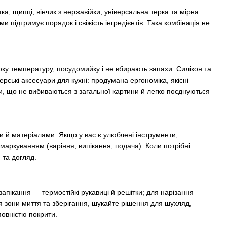
а, щипці, вінчик з нержавійки, універсальна терка та мірна
 підтримує порядок і свіжість інгредієнтів. Така комбінація не
оку температуру, посудомийку і не вбирають запахи. Силікон та
рські аксесуари для кухні: продумана ергономіка, якісні
ри, що не вибиваються з загальної картини й легко поєднуються
ми й матеріалами. Якщо у вас є улюблені інструменти,
маркуванням (варіння, випікання, подача). Коли потрібні
 та догляд.
 запікання — термостійкі рукавиці й решітки; для нарізання —
я зони миття та зберігання, шукайте рішення для шухляд,
повністю покрити.