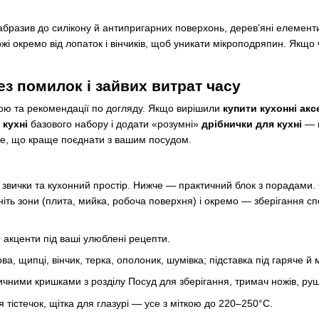
 абразив до силікону й антипригарних поверхонь, дерев’яні елемен
 окремо від лопаток і вінчиків, щоб уникати мікроподряпин. Якщо ча
з помилок і зайвих витрат часу
йкою та рекомендації по догляду. Якщо вирішили
купити кухонні ак
 кухні
базового набору і додати «розумні»
дрібнички для кухні
— 
каже, що краще поєднати з вашим посудом.
ї звички та кухонний простір. Нижче — практичний блок з порадами. 
іть зони (плита, мийка, робоча поверхня) і окремо — зберігання спе
 акценти під ваші улюблені рецепти.
ова, щипці, вінчик, терка, ополоник, шумівка; підставка під гаряче й 
чними кришками з розділу Посуд для зберігання, тримач ножів, ру
 тістечок, щітка для глазурі — усе з міткою до 220–250°C.