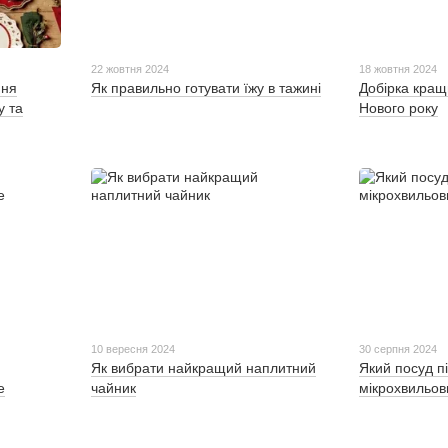
22 жовтня 2024
18 жовтня 2024
ння
Як правильно готувати їжу в тажині
Добірка кращ
у та
Нового року
10 вересня 2024
30 серпня 2024
Як вибрати найкращий наплитний
Який посуд п
е
чайник
мікрохвильов