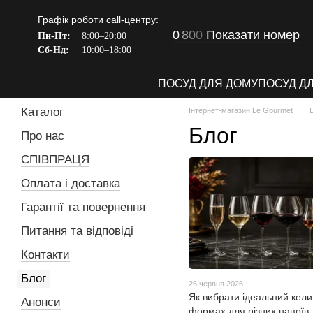
Перейти до основного контенту
Графік роботи call-центру:
0
8
0
0
Показати номер
Пн-Пт:
8:00–20:00
Сб-Нд:
10:00–18:00
ПОСУД ДЛЯ ДОМУ
ПОСУД Д
Каталог
Інтернет-магазин Le Gourmet
Блог
Про нас
СПІВПРАЦЯ
Оплата і доставка
Гарантії та повернення
Питання та відповіді
Контакти
Блог
26 червня 2026
Як вибрати ідеальний келих
Анонси
формах для різних напоїв