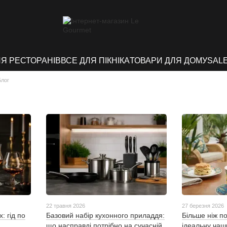
ЛЯ РЕСТОРАНІВ
ВСЕ ДЛЯ ПІКНІКА
ТОВАРИ ДЛЯ ДОМУ
SAL
Блог
22 травня 2026
27 березня 2026
: гід по
Базовий набір кухонного приладдя:
Більше ніж п
що насправді потрібно на сучасній
ідеальну чаш