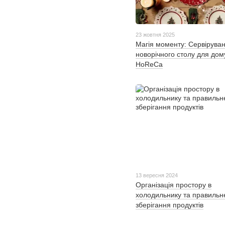
23 жовтня 2025
Магія моменту: Сервірува
новорічного столу для дом
HoReCa
13 вересня 2024
Організація простору в
холодильнику та правильн
зберігання продуктів