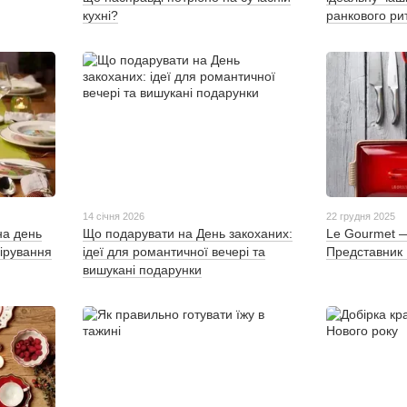
кухні?
ранкового ри
14 січня 2026
22 грудня 2025
на день
Що подарувати на День закоханих:
Le Gourmet 
ірування
ідеї для романтичної вечері та
Представник L
вишукані подарунки