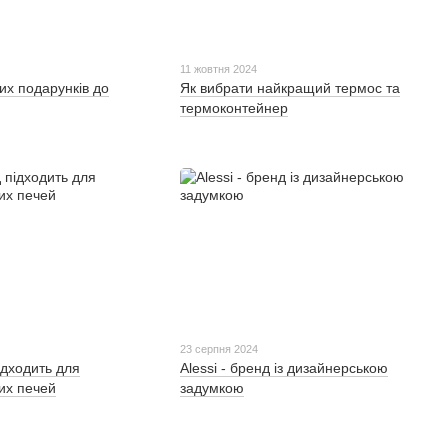
11 жовтня 2024
их подарунків до
Як вибрати найкращий термос та
термоконтейнер
23 серпня 2024
ідходить для
Alessi - бренд із дизайнерською
их печей
задумкою