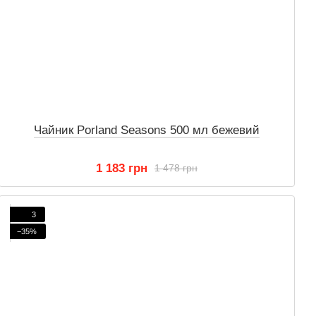
Чайник Porland Seasons 500 мл бежевий
1 183 грн
1 478 грн
3
−35%