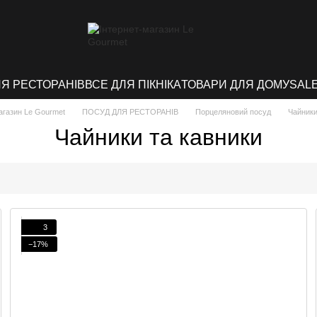
ЛЯ РЕСТОРАНІВ
ВСЕ ДЛЯ ПІКНІКА
ТОВАРИ ДЛЯ ДОМУ
SAL
агазин Le Gourmet
ПОСУД ДЛЯ РЕСТОРАНІВ
Порцеляновий посуд
Чайники
Чайники та кавники
3
−17%