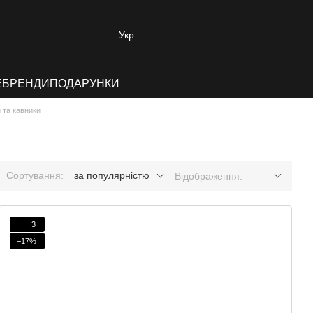
Укр
E
БРЕНДИ
ПОДАРУНКИ
 та кавники
Сортування:
за популярністю
Відображення:
3
−17%