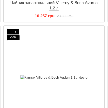
Чайник заварювальний Villeroy & Boch Avarua
1,2 л
16 257 грн
23 369 грн
3
−30%