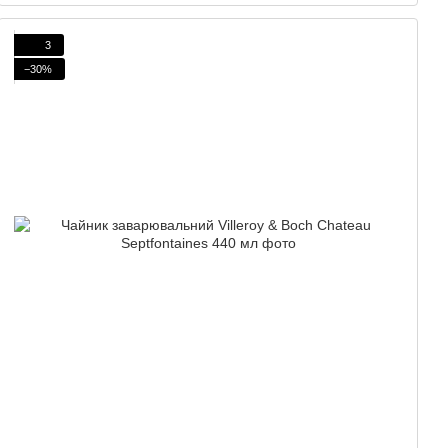
3
−30%