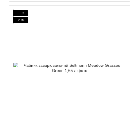
3
−25%