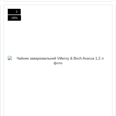
3
−30%