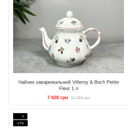
Чайник заварювальний Villeroy & Boch Petite
Fleur 1 л
7 828 грн
11 253 грн
3
−17%