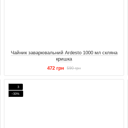
Чайник заварювальний Ardestо 1000 мл скляна
кришка
472 грн
590 грн
3
−30%