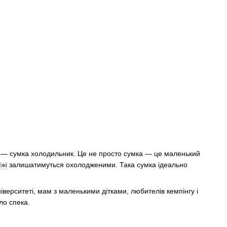
озі — сумка холодильник. Це не просто сумка — це маленький
їжі
залишатимуться охолодженими. Така сумка ідеально
іверситеті, мам з маленькими дітками, любителів кемпінгу і
ло спека.