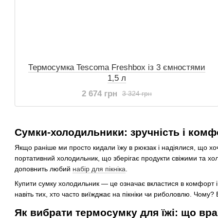
Термосумка Tescoma Freshbox із 3 ємностями
1,5 л
2 674 грн
3 324 грн
Сумки-холодильники: зручність і комф
Якщо раніше ми просто кидали їжу в рюкзак і надіялися, що хо
портативний холодильник, що зберігає продукти свіжими та хол
доповнить любий
набір для пікніка
.
Купити сумку холодильник — це означає вкластися в комфорт і з
навіть тих, хто часто виїжджає на пікніки чи риболовлю. Чому? 
Як вибрати термосумку для їжі: що вр