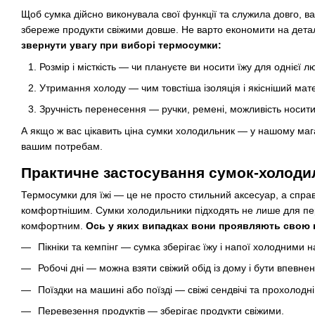
Щоб сумка дійсно виконувала свої функції та служила довго, ва
збереже продукти свіжими довше. Не варто економити на дета
звернути увагу при виборі термосумки:
Розмір і місткість — чи плануєте ви носити їжу для однієї
Утримання холоду — чим товстіша ізоляція і якісніший мат
Зручність перенесення — ручки, ремені, можливість носити
А якщо ж вас цікавить ціна сумки холодильник — у нашому магаз
вашим потребам.
Практичне застосування сумок-холоди
Термосумки для їжі — це не просто стильний аксесуар, а справж
комфортнішим. Сумки холодильники підходять не лише для пер
комфортним.
Ось у яких випадках вони проявляють свою 
Пікніки та кемпінг — сумка зберігає їжу і напої холодними 
Робочі дні — можна взяти свіжий обід із дому і бути впевнени
Поїздки на машині або поїзді — свіжі сендвічі та прохолодн
Перевезення продуктів — зберігає продукти свіжими.