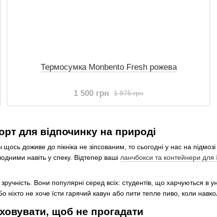
Термосумка Monbento Fresh рожева
1 500 грн
1 875 грн
орт для відпочинку на природі
ч щось доживе до пікніка не зіпсованим, то сьогодні у нас на підм
одними навіть у спеку. Відтепер ваші
ланчбокси та контейнери для 
ручність. Вони популярні серед всіх: студентів, що харчуються в ун
Бо ніхто не хоче їсти гарячий кавун або пити тепле пиво, коли навко
аховувати, щоб не прогадати