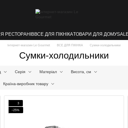
ЛЯ РЕСТОРАНІВ
ВСЕ ДЛЯ ПІКНІКА
ТОВАРИ ДЛЯ ДОМУ
SAL
Інтернет-магазин Le Gourmet
ВСЕ ДЛЯ ПІКНІКА
Сумки-холодильники
Сумки-холодильники
д
Серія
Матеріал
Висота, см
Країна-виробник товару
3
−25%