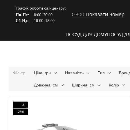
Перейти до основного контенту
Графік роботи call-центру:
0
8
0
0
Показати номер
Пн-Пт:
8:00–20:00
Сб-Нд:
10:00–18:00
ПОСУД ДЛЯ ДОМУ
ПОСУД Д
Фільтр
Ціна, грн
Наявність
Тип
Брен
Довжина, см
Ширина, см
Колір
3
−25%