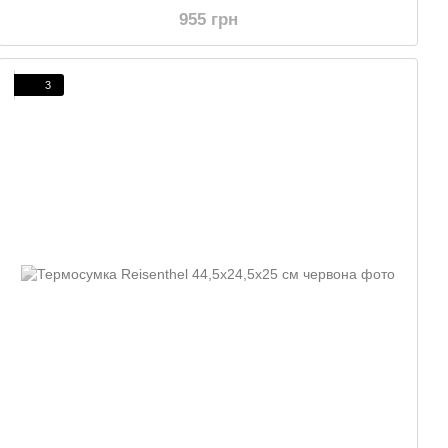
955 грн
3