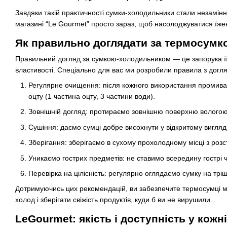
Завдяки такій практичності сумки-холодильники стали незамінни
магазині “Le Gourmet” просто зараз, щоб насолоджуватися їже
Як правильно доглядати за термосумк
Правильний догляд за сумкою-холодильником — це запорука її д
властивості. Спеціально для вас ми розробили правила з догл
Регулярне очищення: після кожного використання промива
оцту (1 частина оцту, 3 частини води).
Зовнішній догляд: протираємо зовнішню поверхню волого
Сушіння: даємо сумці добре висохнути у відкритому вигляд
Зберігання: зберігаємо в сухому прохолодному місці з розс
Уникаємо гострих предметів: не ставимо всередину гострі 
Перевірка на цілісність: регулярно оглядаємо сумку на т
Дотримуючись цих рекомендацій, ви забезпечите термосумці ма
холод і зберігати свіжість продуктів, куди б ви не вирушили.
LeGourmet: якість і доступність у кож