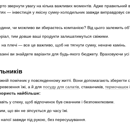
рто звернути увагу на кілька важливих моментів. Адже правильний ви
лях — інвестиція у якісну сумку-холодильник завжди виправдовує 
 людини, чи можливо ви збираєтесь компанією? Від цього залежить об
еріал, тим довше ваші продукти залишатимуться свіжими.
 на плечі — все це важливо, щоб не тягнути сумку, неначе камінь.
ині ви знайдете варіанти для будь-якого бюджету. Враховуючи усі к
льників
ній помічник у повсякденному житті. Вони допомагають зберегти свіж
евезення їжі, а й для
посуду для салатів
, стаканчиків,
термочашок
користь найбільше:
навіть у спеку, щоб відпочинок був смачним і безпомилковим.
м, що він не зіпсується до часу їжі.
і напої завжди під рукою, без пересушування.