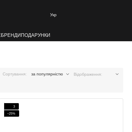
Укр
E
БРЕНДИ
ПОДАРУНКИ
Сортування:
за популярністю
Відображення:
3
−25%