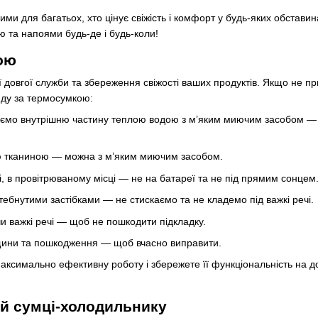
ми для багатьох, хто цінує свіжість і комфорт у будь-яких обстави
ю та напоями будь-де і будь-коли!
ою
овгої служби та збереження свіжості ваших продуктів. Якщо не прид
яду за термосумкою:
ємо внутрішню частину теплою водою з м’яким миючим засобом — бе
ю тканиною — можна з м’яким миючим засобом.
і, в провітрюваному місці — не на батареї та не під прямим сонцем
тебнутими застібками — не стискаємо та не кладемо під важкі речі.
чи важкі речі — щоб не пошкодити підкладку.
ріщини та пошкодження — щоб вчасно виправити.
ксимально ефективну роботу і збережете її функціональність на д
ній сумці-холодильнику