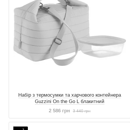
Набір з термосумки та харчового контейнера
Guzzini On the Go L блакитний
2 586 грн
3 440 грн
3