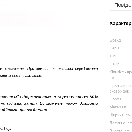
Повідо
Характер
Бренд
Серія
Тип
Набір
я замовлення. При внесенні мінімальної передоплати
Кількість пр
вана із суми післяплати.
шт
Призначенн
сковорідок
мовленням" оформлюються з передоплатою 50%
Форма
льно під ваш запит. Ви можете також довірити
Матеріал
одбаємо про всі деталі.
Ширина, см
Довжина, с
ForPay
.
Висота, см