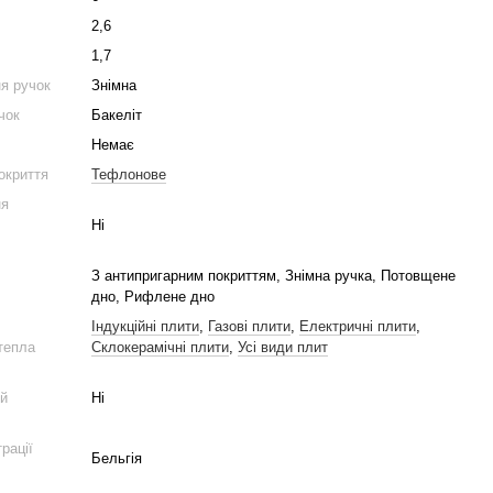
2,6
1,7
ня ручок
Знімна
чок
Бакеліт
Немає
окриття
Тефлонове
ня
Ні
З антипригарним покриттям, Знімна ручка, Потовщене
дно, Рифлене дно
Індукційні плити
,
Газові плити
,
Електричні плити
,
тепла
Склокерамічні плити
,
Усі види плит
ій
Ні
рації
Бельгія