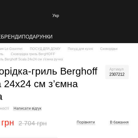
Укр
E
БРЕНДИ
ПОДАРУНКИ
зин Le Gourmet
ПОСУД ДЛЯ ДОМУ
Посуд для кухні
Сковорідки
иль
Сковорідка гриль BergHOFF
ль Berghoff Scala 24х24 см з’ємна ручка
орідка-гриль Berghoff
Артикул
2307212
a 24х24 см з’ємна
а
ності
Написати відгук
 грн
2 704 грн
Порівняти
В бажання