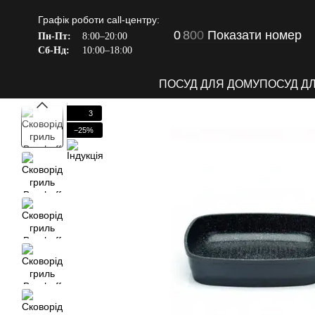
Перейти до основного контенту
Графік роботи call-центру:
0
8
0
0
Показати номер
Пн-Пт:
8:00–20:00
Сб-Нд:
10:00–18:00
ПОСУД ДЛЯ ДОМУ
ПОСУД Д
3
−25%