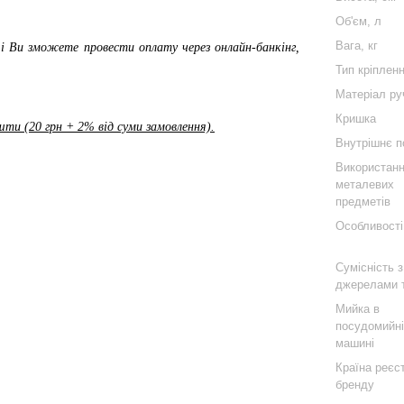
Об'єм, л
Вага, кг
і Ви зможете провести оплату через онлайн-банкінг,
Тип кріплен
Матеріал ру
Кришка
ти (20 грн + 2% від суми замовлення).
Внутрішнє п
Використан
металевих
предметів
Особливості
Сумісність з
джерелами 
Мийка в
посудомийн
машині
Країна реєст
бренду