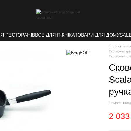
ЛЯ РЕСТОРАНІВ
ВСЕ ДЛЯ ПІКНІКА
ТОВАРИ ДЛЯ ДОМУ
SAL
Інтернет-мага
Сковорідка гр
Сковорідка-гри
Сков
Scal
ручк
Немає в наяв
2 033