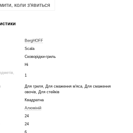
мити, коли з'явиться
истики
BergHOFF
Scala
Сковорідки-гриль
Ні
едметів,
1
я
Для гриля, Для смаження м'яса, Для смаження
овочів, Для стейків
Квадратна
Алюміній
24
м
24
6