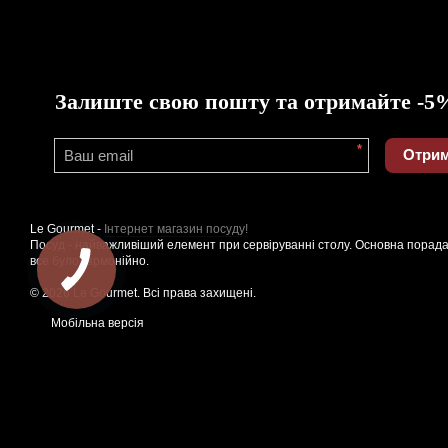
Залиште свою пошту та отримайте -5
*
Отрим
Le Gourmet -
Інтернет магазин посуду!
Посуд - найважливіший елемент при сервіруванні столу. Основна порада
все було гармонійно.
© 2026 Le Gourmet. Всі права захищені.
Мобільна версія