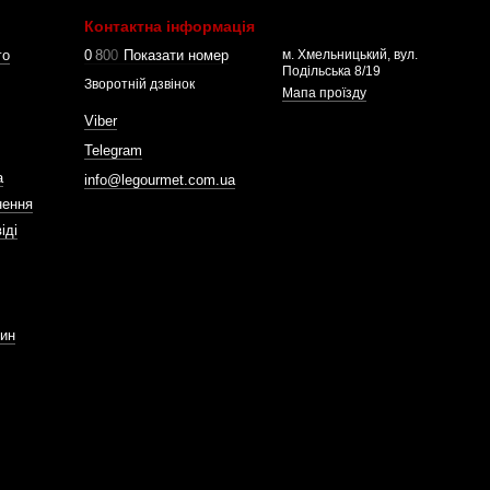
Контактна інформація
го
0
8
0
0
Показати номер
м. Хмельницький, вул.
Подільська 8/19
Зворотній дзвінок
Мапа проїзду
Viber
Telegram
а
info@legourmet.com.ua
нення
іді
зин