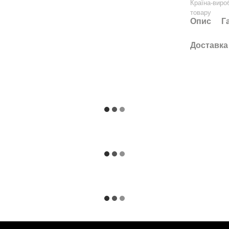
Країна-виро
товару
Опис
Г
Доставка