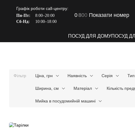
Перейти до основного контенту
Графік роботи call-центру:
0
8
0
0
Показати номер
Пн-Пт:
8:00–20:00
Сб-Нд:
10:00–18:00
ПОСУД ДЛЯ ДОМУ
ПОСУД Д
Фільтр
Ціна, грн
Наявність
Серія
Тип
Ширина, см
Матеріал
Кількість пред
Мийка в посудомийній машині