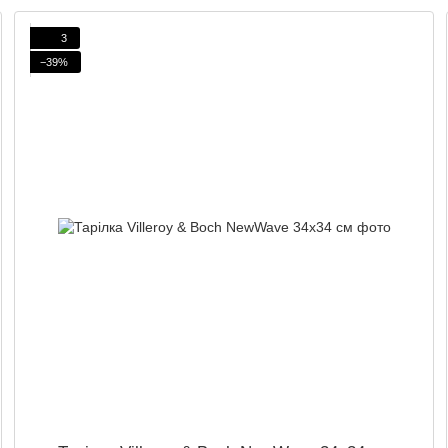
3
−39%