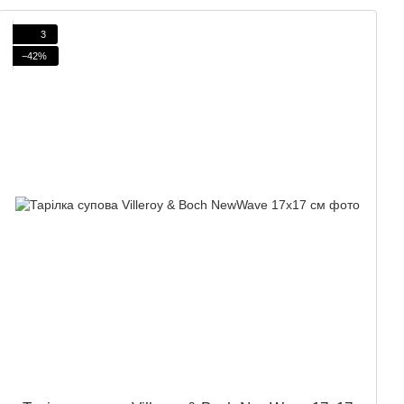
3
−42%