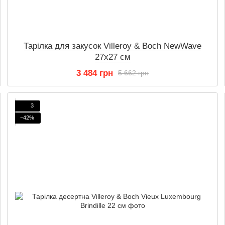
Тарілка для закусок Villeroy & Boch NewWave
27х27 см
3 484 грн
5 662 грн
3
−42%