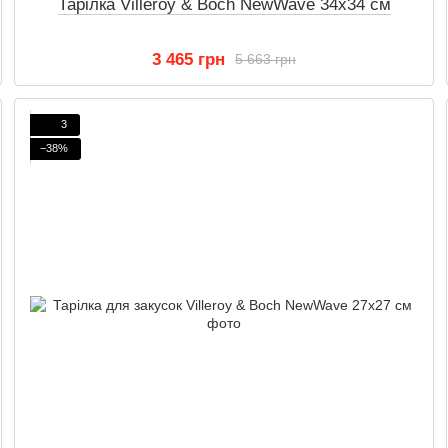
Тарілка Villeroy & Boch NewWave 34х34 см
3 465 грн
5 663 грн
3
−38%