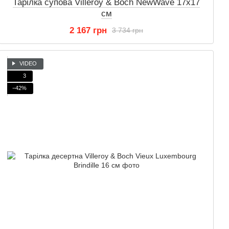
Тарілка супова Villeroy & Boch NewWave 17х17
см
2 167 грн
3 734 грн
VIDEO
3
−42%