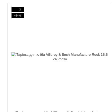
3
−34%