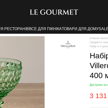
ЛЯ РЕСТОРАНІВ
ВСЕ ДЛЯ ПІКНІКА
ТОВАРИ ДЛЯ ДОМУ
SAL
Інтернет-мага
Предмети серв
Набір із 2 кре
Набі
Ville
400 
Доступно за
3 131