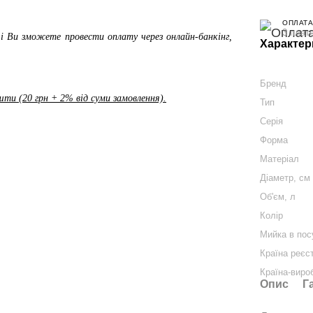
ОПЛАТА
3 плат
і Ви зможете провести оплату через онлайн-банкінг,
Характер
Бренд
ти (20 грн + 2% від суми замовлення).
Тип
Серія
Форма
Матеріал
Діаметр, см
Об'єм, л
Колір
Мийка в пос
Країна реєс
Країна-виро
Опис
Г