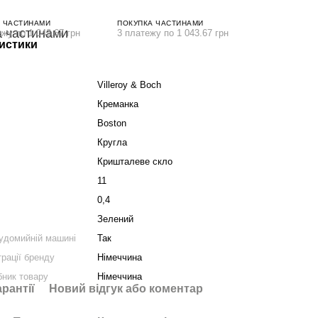
 ЧАСТИНАМИ
ПОКУПКА ЧАСТИНАМИ
ежу по 1 043.67 грн
3 платежу по 1 043.67 грн
истики
Villeroy & Boch
Креманка
Boston
Кругла
Кришталеве скло
11
0,4
Зелений
удомийній машині
Так
трації бренду
Німеччина
бник товару
Німеччина
арантії
Новий відгук або коментар