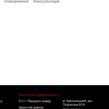
Повернення
Консультація
Контактна інформація
го
0
8
0
0
Показати номер
м. Хмельницький, вул.
Подільська 8/19
Зворотній дзвінок