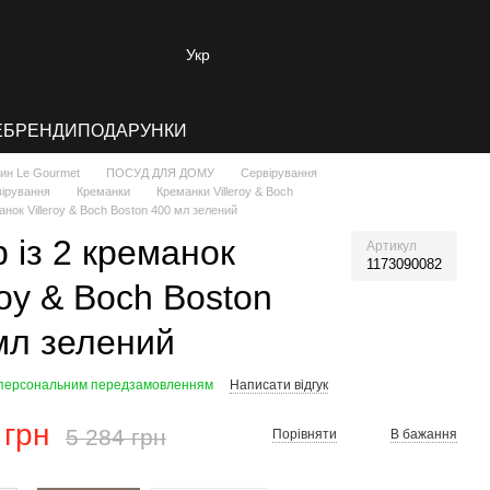
Укр
E
БРЕНДИ
ПОДАРУНКИ
зин Le Gourmet
ПОСУД ДЛЯ ДОМУ
Сервірування
ірування
Креманки
Креманки Villeroy & Boch
манок Villeroy & Boch Boston 400 мл зелений
р із 2 креманок
Артикул
1173090082
roy & Boch Boston
мл зелений
 персональним передзамовленням
Написати відгук
 грн
5 284 грн
Порівняти
В бажання