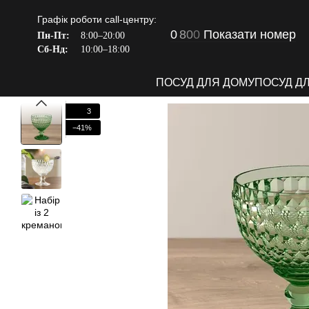
Перейти до основного контенту
Графік роботи call-центру:
0
8
0
0
Показати номер
Пн-Пт:
8:00–20:00
Сб-Нд:
10:00–18:00
ПОСУД ДЛЯ ДОМУ
ПОСУД Д
3
−41%