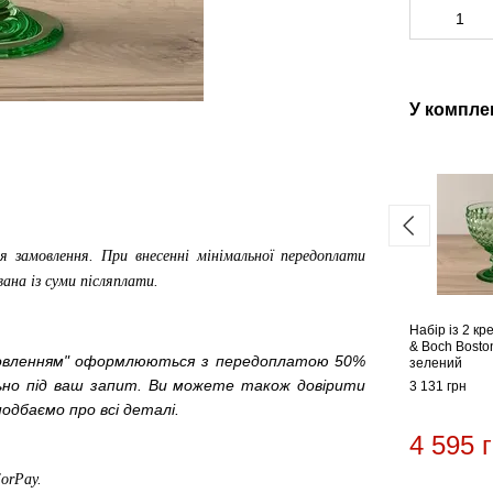
У компле
я замовлення. При внесенні мінімальної передоплати
вана із суми післяплати.
Набір із 2 кр
& Boch Bosto
мовленням" оформлюються з передоплатою 50%
зелений
льно під ваш запит. Ви можете також довірити
3 131 грн
одбаємо про всі деталі.
4 595 
ForPay
.