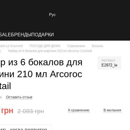
Рус
SALE
БРЕНДЫ
ПОДАРКИ
зин Le Gourmet
ПОСУДА ДЛЯ ДОМА
Сервировка
Бокалы
c
Набор из 6 бокалов для мартини 210 мл Arcoroc Cocktail
р из 6 бокалов для
Артикул
E2972_le
ини 210 мл Arcoroc
ail
ии
Оставить отзыв
 грн
2 093 грн
К сравнению
В желания