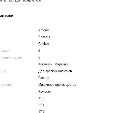
ть, когда появится
истики
Arcoroc
Бокалы
Cocktail
 персон
6
предметов, шт
6
Коктейль
,
Мартини
ение
Для крепких напитков
Стекло
товления
Машинное производство
Круглая
м
11,6
210
17,2