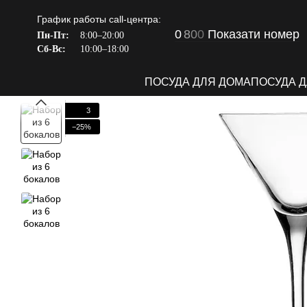
Перейти к основному контенту
График работы call-центра:
0
8
0
0
Показати номер
Пн-Пт:
8:00–20:00
Сб-Вс:
10:00–18:00
ПОСУДА ДЛЯ ДОМА
ПОСУДА 
3
−25%