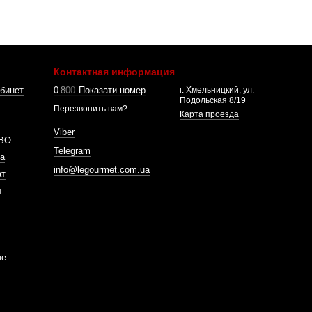
Контактная информация
бинет
0
8
0
0
Показати номер
г. Хмельницкий, ул.
Подольская 8/19
Перезвонить вам?
Карта проезда
Viber
ВО
Telegram
а
info@legourmet.com.ua
ат
ы
не