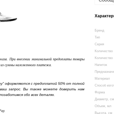
Сообщи
Характер
Бренд
Тип
Серия
Количество
Количество 
аказа. При внесении минимальной предоплаты товары
Напиток
а из суммы наложенного платежа.
Предназнач
Материал
зу" оформляются с предоплатой 50% от полной
Способ изго
 ваш запрос. Вы также можете доверить нам
Форма
позаботимся обо всех деталях.
Диаметр, с
Объем, мл
Pay.
Высота, см