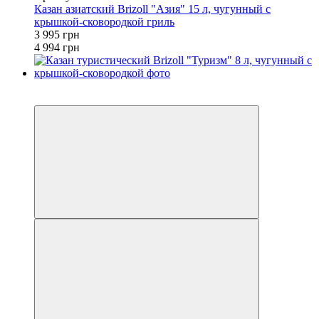
Казан азиатский Brizoll "Азия" 15 л, чугунный с
крышкой-сковородкой гриль
3 995 грн
4 994 грн
3
−20%