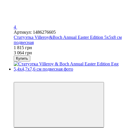
4
Артикул: 1486276605
Статуэтка Villeroy&Boch Annual Easter Edition 5х5х8 см
подвесная
1 815 грн
3 064 грн
Купить
3
−30%