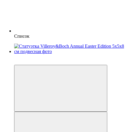
Список
3
−41%