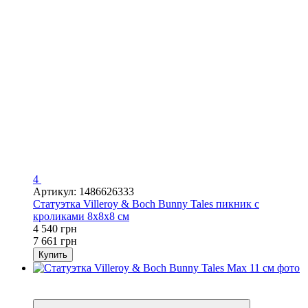
4
Артикул: 1486626333
Статуэтка Villeroy & Boch Bunny Tales пикник с
кроликами 8х8х8 см
4 540 грн
7 661 грн
Купить
3
−41%