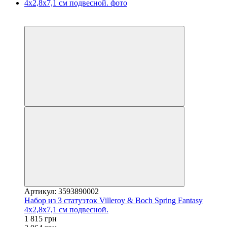
3
−41%
Артикул: 3593890002
Набор из 3 статуэток Villeroy & Boch Spring Fantasy
4x2,8x7,1 см подвесной.
1 815 грн