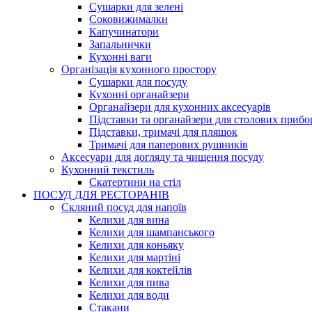
Сушарки для зелені
Соковижималки
Капучинатори
Запальнички
Кухонні ваги
Організація кухонного простору
Сушарки для посуду
Кухонні органайзери
Органайзери для кухонних аксесуарів
Підставки та органайзери для столових прибо
Підставки, тримачі для пляшок
Тримачі для паперових рушників
Аксесуари для догляду та чищення посуду
Кухонний текстиль
Скатертини на стіл
ПОСУД ДЛЯ РЕСТОРАНІВ
Скляний посуд для напоїв
Келихи для вина
Келихи для шампанського
Келихи для коньяку
Келихи для мартіні
Келихи для коктейлів
Келихи для пива
Келихи для води
Стакани