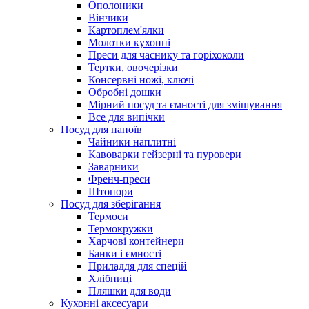
Ополоники
Вінчики
Картоплем'ялки
Молотки кухонні
Преси для часнику та горіхоколи
Тертки, овочерізки
Консервні ножі, ключі
Обробні дошки
Мірний посуд та ємності для змішування
Все для випічки
Посуд для напоїв
Чайники наплитні
Кавоварки гейзерні та пуровери
Заварники
Френч-преси
Штопори
Посуд для зберігання
Термоси
Термокружки
Харчові контейнери
Банки і ємності
Приладдя для спецій
Хлібниці
Пляшки для води
Кухонні аксесуари