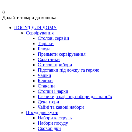
0
Додайте товари до кошика
ПОСУД ДЛЯ ДОМУ
Сервірування
Столові сервізи
Тарілки
Блюда
Предмети сервірування
Салатники
Столові прибори
Підставки під ложку та гаряче
Чашки
Келихи
Стакани
Стопки і чарки
Глечики, графіни, набори для напоїв
Декантери
Чайні та кавові набори
Посуд для кухні
Набори каструль
Набори посуду
Сковорідки