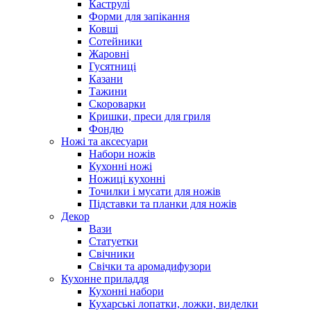
Каструлі
Форми для запікання
Ковші
Сотейники
Жаровні
Гусятниці
Казани
Тажини
Скороварки
Кришки, преси для гриля
Фондю
Ножі та аксесуари
Набори ножів
Кухонні ножі
Ножиці кухонні
Точилки і мусати для ножів
Підставки та планки для ножів
Декор
Вази
Статуетки
Свічники
Свічки та аромадифузори
Кухонне приладдя
Кухонні набори
Кухарські лопатки, ложки, виделки