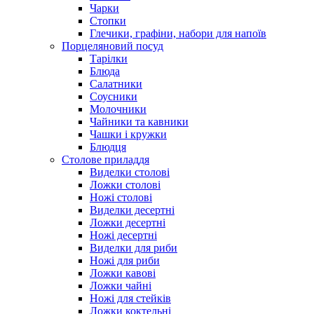
Чарки
Стопки
Глечики, графіни, набори для напоїв
Порцеляновий посуд
Тарілки
Блюда
Салатники
Соусники
Молочники
Чайники та кавники
Чашки і кружки
Блюдця
Столове приладдя
Виделки столові
Ложки столові
Ножі столові
Виделки десертні
Ложки десертні
Ножі десертні
Виделки для риби
Ножі для риби
Ложки кавові
Ложки чайні
Ножі для стейків
Ложки коктельні