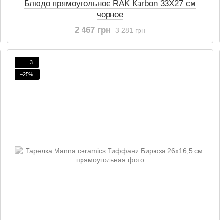
Блюдо прямоугольное RAK Кarbon 33Х27 см
чорное
2 467 грн
3 281 грн
3
−25%