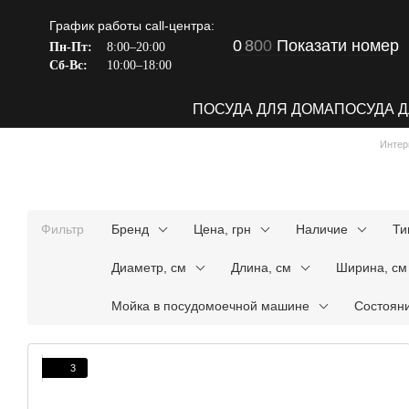
Перейти к основному контенту
График работы call-центра:
0
8
0
0
Показати номер
Пн-Пт:
8:00–20:00
Сб-Вс:
10:00–18:00
ПОСУДА ДЛЯ ДОМА
ПОСУДА 
Интер
Фильтр
Бренд
Цена, грн
Наличие
Ти
Диаметр, см
Длина, см
Ширина, см
Мойка в посудомоечной машине
Состояни
3