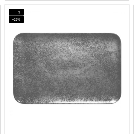
3
−25%