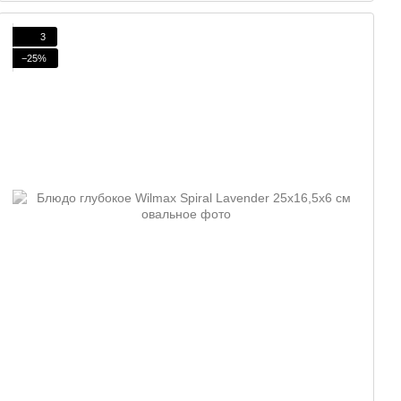
3
−25%