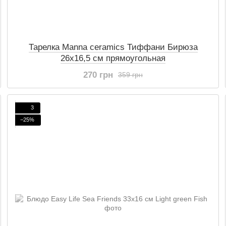
Тарелка Manna ceramics Тиффани Бирюза
26х16,5 см прямоугольная
270 грн
359 грн
3
−25%