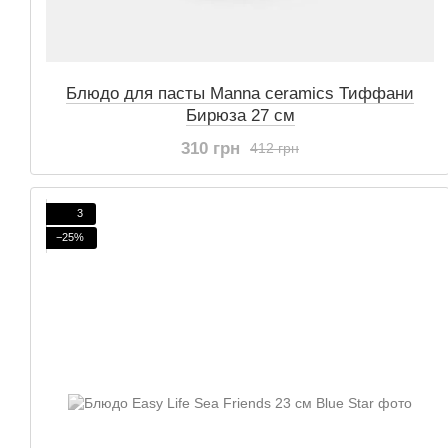
Блюдо для пасты Manna ceramics Тиффани
Бирюза 27 см
310 грн
412 грн
3
−25%