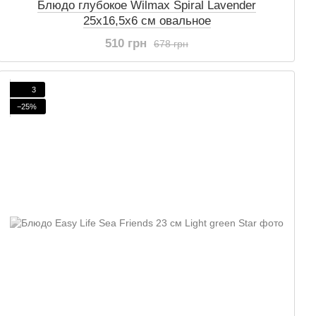
Блюдо глубокое Wilmax Spiral Lavender
25х16,5х6 см овальное
510 грн
678 грн
3
−25%