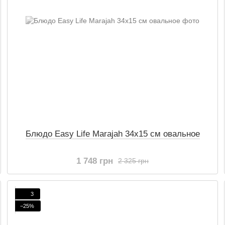
Блюдо Easy Life Marajah 34x15 см овальное
1 748 грн
2 325 грн
3
−25%