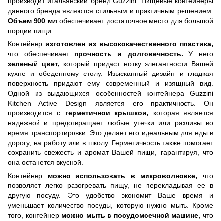
производит итальянский бренд Guzzini. Пищевые контейнеры
данного бренда являются стильным и практичным решением.
Объем 900 мл
обеспечивает достаточное место для большой
порции пищи.
Контейнер
изготовлен из высококачественного пластика,
что обеспечивает
прочность и долговечность.
У него
зеленый цвет,
который придаст нотку элегантности Вашей
кухне и обеденному столу. Изысканный дизайн и гладкая
поверхность придают ему современный и изящный вид.
Одной из выдающихся особенностей контейнера Guzzini
Kitchen Active Design является его практичность. Он
производится с
герметичной крышкой,
которая является
надежной и предотвращает любые утечки или разливы во
время транспортировки. Это делает его идеальным для еды в
дорогу, на работу или в школу. Герметичность также помогает
сохранить свежесть и аромат Вашей пищи, гарантируя, что
она останется вкусной.
Контейнер
можно использовать в микроволновке,
что
позволяет легко разогревать пищу, не перекладывая ее в
другую посуду. Это удобство экономит Ваше время и
уменьшает количество посуды, которую нужно мыть. Кроме
того, контейнер
можно мыть в посудомоечной машине,
что