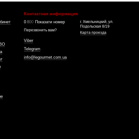
Контактная информация
бинет
0
8
0
0
Показати номер
г. Хмельницкий, ул.
Подольская 8/19
Перезвонить вам?
Карта проезда
Viber
ВО
Telegram
а
info@legourmet.com.ua
ат
ы
не