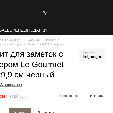
Рус
SALE
БРЕНДЫ
ПОДАРКИ
зин Le Gourmet
ПОДАРКИ
Новоселье
меток с маркером Le Gourmet 14,8х9,9 см черный
ит для заметок с
Артикул
fridgemagnet
ером Le Gourmet
х9,9 см черный
Оставить отзыв
рн
198 грн
К сравнению
В желания