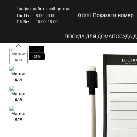
Перейти к основному контенту
График работы call-центра:
0
8
0
0
Показати номер
Пн-Пт:
8:00–20:00
Сб-Вс:
10:00–18:00
ПОСУДА ДЛЯ ДОМА
ПОСУДА 
3
−25%