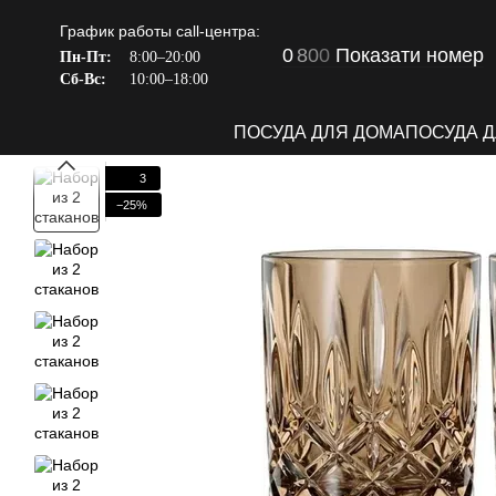
Перейти к основному контенту
График работы call-центра:
0
8
0
0
Показати номер
Пн-Пт:
8:00–20:00
Сб-Вс:
10:00–18:00
ПОСУДА ДЛЯ ДОМА
ПОСУДА 
3
−25%