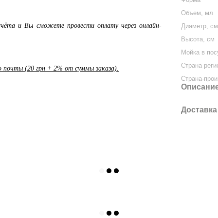
Объем, мл
чёта и Вы сможете провести оплату через онлайн-
Диаметр, с
Высота, см
Мойка в по
Страна реги
почты (20 грн + 2% от суммы заказа).
Страна-прои
Описани
Доставка