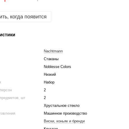
ть, когда появится
истики
Nachtmann
Стаканы
Noblesse Colors
Низкий
и
Набор
 персон
2
предметов, шт
2
Хрустальное стекло
товления
Машинное производство
Виски, коньяк и бренди
Круглая