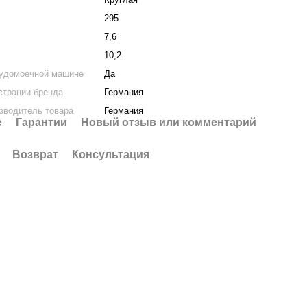
295
м
7,6
10,2
судомоечной машине
Да
страции бренда
Германия
зводитель товара
Германия
е
Гарантии
Новый отзыв или комментарий
Возврат
Консультация