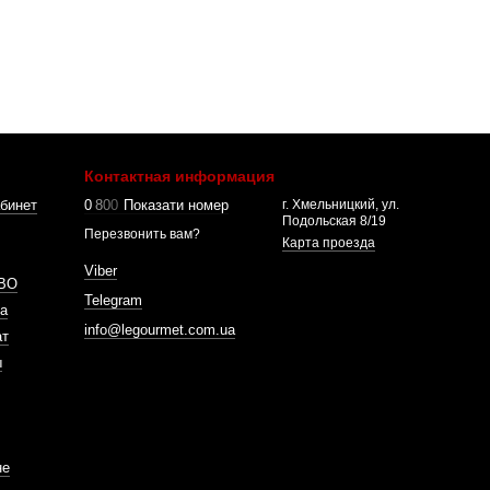
Контактная информация
бинет
0
8
0
0
Показати номер
г. Хмельницкий, ул.
Подольская 8/19
Перезвонить вам?
Карта проезда
Viber
ВО
Telegram
а
info@legourmet.com.ua
ат
ы
не