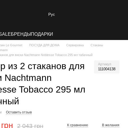
Рус
SALE
БРЕНДЫ
ПОДАРКИ
зин Le Gourmet
ПОСУДА ДЛЯ ДОМА
Сервировка
Стаканы
tmann
аканов для виски Nachtmann Noblesse Tobacco 295 мл табачный
р из 2 стаканов для
Артикул
111004138
и Nachtmann
esse Tobacco 295 мл
чный
ии
Оставить отзыв
 грн
2 043 грн
К сравнению
В желания