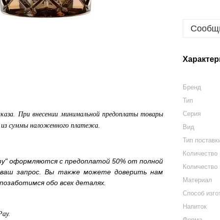
Сообщи
Характер
Бренд
Тип
Серия
аказа. При внесении минимальной предоплаты товары
а из суммы наложенного платежа.
Вид
Тип поставк
Количество
зу" оформляются с предоплатой 50% от полной
Количество 
 ваш запрос. Вы также можете доверить нам
Материал
позаботимся обо всех деталях.
Способ изго
Напиток
Pay.
Форма