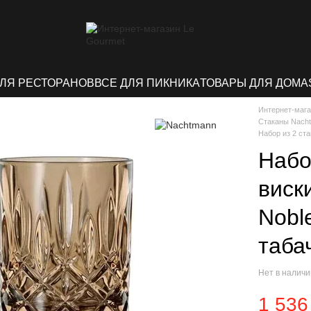
ДЛЯ РЕСТОРАНОВ
ВСЕ ДЛЯ ПИКНИКА
ТОВАРЫ ДЛЯ ДОМА
Интернет-мага
Стаканы Nach
Набор из 2 ст
Набо
виск
Nobl
таба
Нет в налич
1 536