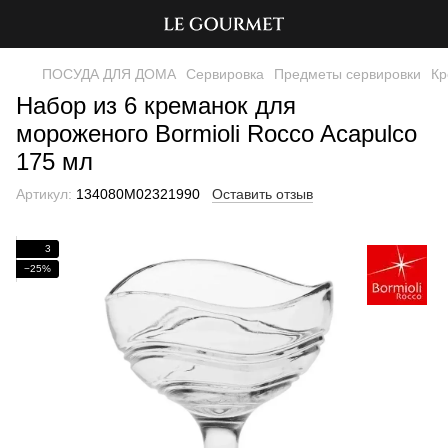
ПОСУДА ДЛЯ ДОМА
Сервировка
Предметы сервировки
Кр
Набор из 6 креманок для
мороженого Bormioli Rocco Acapulco
175 мл
Артикул:
134080M02321990
Оставить отзыв
3
−25%