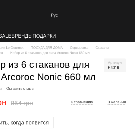
Рус
SALE
БРЕНДЫ
ПОДАРКИ
зин Le Gourmet
ПОСУДА ДЛЯ ДОМА
Сервировка
Стаканы
oc
Набор из 6 стаканов для пива Arcoroc Nonic 660 мл
р из 6 стаканов для
Артикул
Р4016
 Arcoroc Nonic 660 мл
ии
Оставить отзыв
рн
854 грн
К сравнению
В желания
ть, когда появится