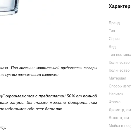
Характер
Бренд
Тип
Серия
Вид
Тип поставк
Количество
аказа. При внесении минимальной предоплаты товары
Количество 
а из суммы наложенного платежа.
Материал
Способ изго
Напиток
зу" оформляются с предоплатой 50% от полной
Форма
 ваш запрос. Вы также можете доверить нам
позаботимся обо всех деталях.
Диаметр, с
Высота, см
Мойка в по
Pay.