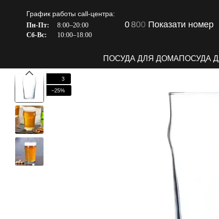
Перейти к основному контенту
График работы call-центра:
0
8
0
0
Показати номер
Пн-Пт:
8:00–20:00
Сб-Вс:
10:00–18:00
ПОСУДА ДЛЯ ДОМА
ПОСУДА 
3
−25%