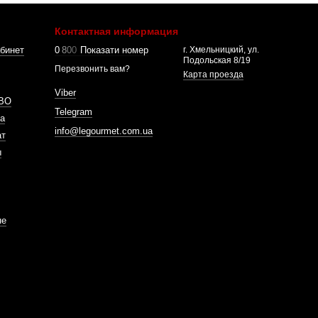
Контактная информация
бинет
0
8
0
0
Показати номер
г. Хмельницкий, ул.
Подольская 8/19
Перезвонить вам?
Карта проезда
Viber
ВО
Telegram
а
info@legourmet.com.ua
ат
ы
не