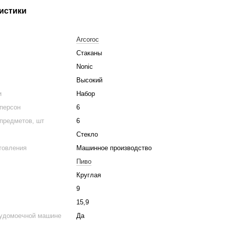
истики
Arcoroc
Стаканы
Nonic
Высокий
и
Набор
 персон
6
предметов, шт
6
Стекло
товления
Машинное производство
Пиво
Круглая
м
9
15,9
судомоечной машине
Да