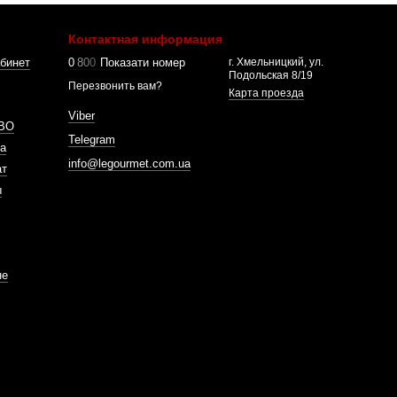
Контактная информация
бинет
0
8
0
0
Показати номер
г. Хмельницкий, ул.
Подольская 8/19
Перезвонить вам?
Карта проезда
Viber
ВО
Telegram
а
info@legourmet.com.ua
ат
ы
не