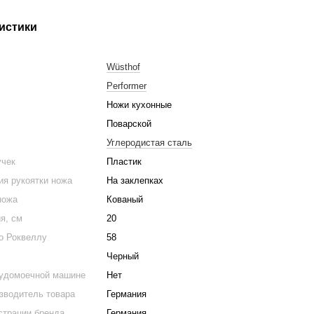
истики
Wüsthof
Performer
Ножи кухонные
Поварской
Углеродистая сталь
учек
Пластик
ия рукоятки ножа
На заклепках
ножа
Кованый
я, см
20
о Роквеллу
58
Черный
судомоечной машине
Нет
зводитель товара
Германия
страции бренда
Германия