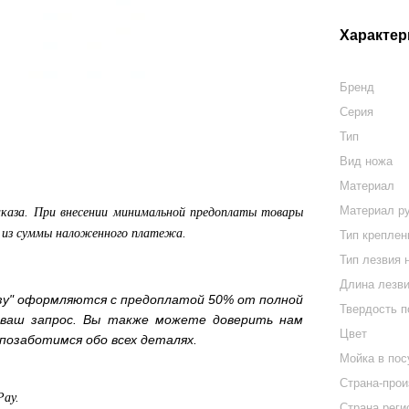
Характер
Бренд
Серия
Тип
Вид ножа
Материал
Материал р
аказа. При внесении минимальной предоплаты товары
а из суммы наложенного платежа.
Тип креплен
Тип лезвия 
Длина лезви
зу" оформляются с предоплатой 50% от полной
Твердость п
 ваш запрос. Вы также можете доверить нам
Цвет
позаботимся обо всех деталях.
Мойка в по
Страна-прои
Pay.
Страна реги