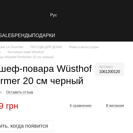
Рус
SALE
БРЕНДЫ
ПОДАРКИ
зин Le Gourmet
ПОСУДА ДЛЯ ДОМА
Ножи и аксессуары
и
Кухонные ножи Wüsthof
а Wüsthof Performer 20 см черный
шеф-повара Wüsthof
Артикул
1061200120
ormer 20 см черный
ии
Оставить отзыв
9 грн
К сравнению
В желания
ть, когда появится