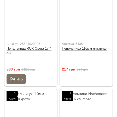
Артикул: 25684020306
Артикул: 5435nb
Пепельница RCR Opera 17,4
Пепельница 110мм янтарная
см
983 грн
217 грн
1 229 грн
289 грн
Купить
3
3
−25%
−25%