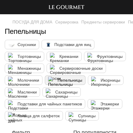
ПОСУДА ДЛЯ ДОМА
Сервировка
Предметы сервировки
Пе
Пепельницы
Соусники
Подставки для яиц
Тортовницы
Креманки
Фруктовницы
Менажницы
Сервировочные доски
Молочники
Пепельницы
Икорницы
Масленки
Сахарницы
Подставки для чайных пакетиков
Этажерки
Кольца для салфеток
Супницы
Фильтр
По популярности