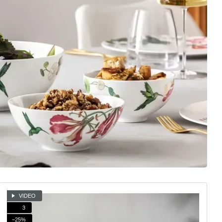
VIDEO
3
−25%