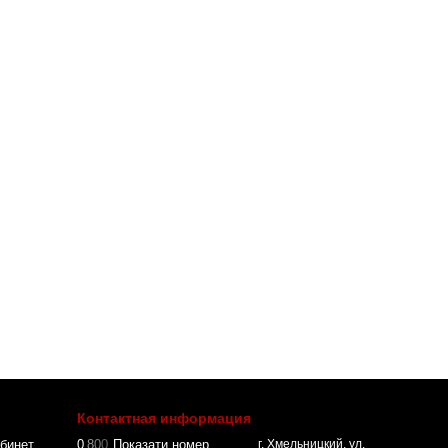
Контактная информация
бинет
0
8
0
0
Показати номер
г. Хмельницкий, ул.