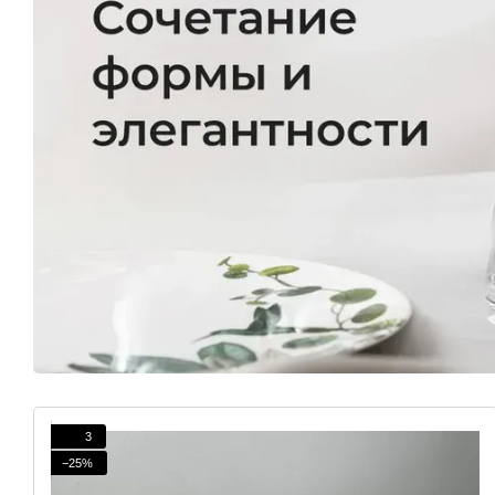
3
−25%