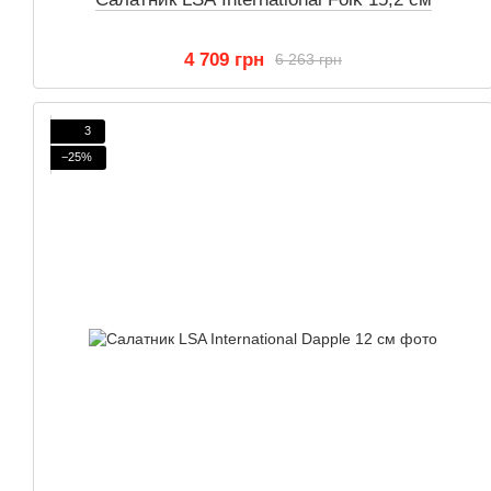
4 709 грн
6 263 грн
3
−25%