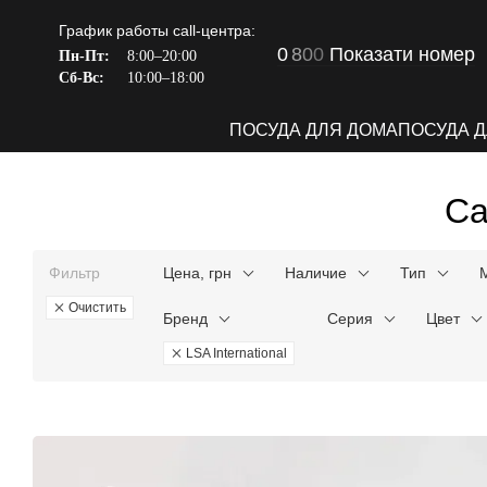
Перейти к основному контенту
График работы call-центра:
0
8
0
0
Показати номер
Пн-Пт:
8:00–20:00
Сб-Вс:
10:00–18:00
ПОСУДА ДЛЯ ДОМА
ПОСУДА 
Са
Фильтр
Цена, грн
Наличие
Тип
Очистить
Бренд
Серия
Цвет
LSA International