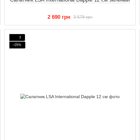
2 690 грн
3 579 грн
3
−25%