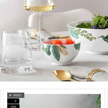
VIDEO
3
−25%