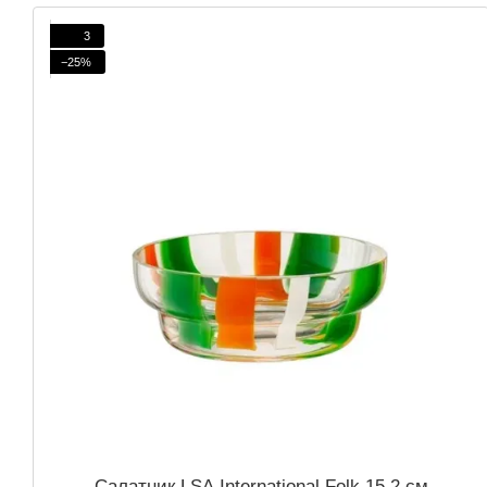
3
−25%
Салатник LSA International Folk 15,2 см