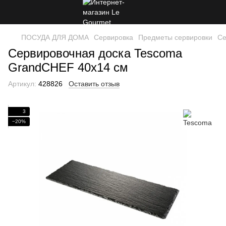
ПОСУДА ДЛЯ ДОМА
Сервировка
Предметы сервировки
Се
Сервировочная доска Tescoma
GrandCHEF 40x14 см
Артикул:
428826
Оставить отзыв
3
−20%