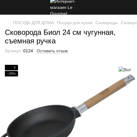
ПОСУДА ДЛЯ ДОМА
Посуда для кухни
Сковороды
Сковор
Сковорода Биол 24 см чугунная,
съемная ручка
Артикул:
0124
Оставить отзыв
3
−25%