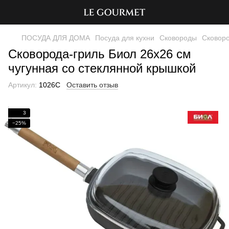
ПОСУДА ДЛЯ ДОМА
Посуда для кухни
Сковороды
Сковоро
Сковорода-гриль Биол 26х26 см
чугунная со стеклянной крышкой
Артикул:
1026C
Оставить отзыв
3
−25%