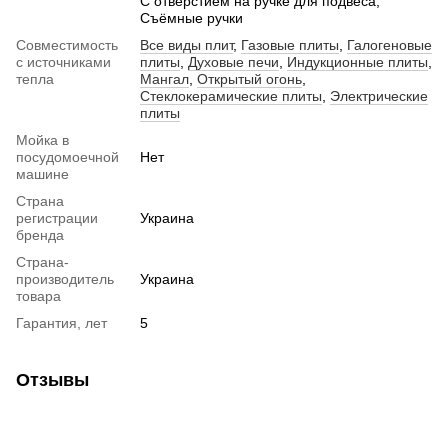
С отверстием на ручке для подвеса,
Съёмные ручки
Совместимость
Все виды плит
,
Газовые плиты
,
Галогеновые
с источниками
плиты
,
Духовые печи
,
Индукционные плиты
,
тепла
Мангал
,
Открытый огонь
,
Стеклокерамические плиты
,
Электрические
плиты
Мойка в
посудомоечной
Нет
машине
Страна
регистрации
Украина
бренда
Страна-
производитель
Украина
товара
Гарантия, лет
5
Отзывы