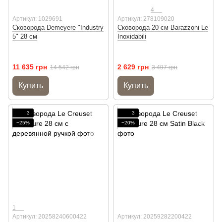
4
Артикул: 1029691
Артикул: 278109020
Сковорода Demeyere "Іndustry
Сковорода 20 см Barazzoni Le
5" 28 см
Inoxidabili
11 635 грн
2 629 грн
14 542 грн
3 497 грн
Купить
Купить
3
3
−25%
−20%
1
Артикул: 20258240600422
Артикул: 20259282200422