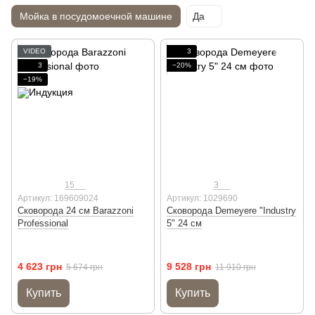
Мойка в посудомоечной машине
Да
VIDEO
3
3
−20%
−19%
15
3
Артикул: 169609024
Артикул: 1029690
Сковорода 24 см Barazzoni
Сковорода Demeyere "Industry
Professional
5" 24 см
4 623 грн
9 528 грн
5 674 грн
11 910 грн
Купить
Купить