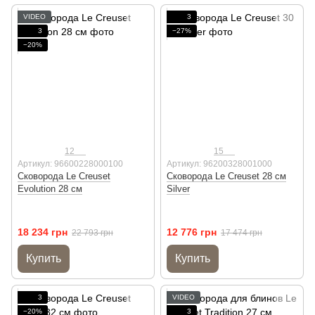
VIDEO
3
3
−27%
−20%
12
15
Артикул: 96600228000100
Артикул: 96200328001000
Сковорода Le Creuset
Сковорода Le Creuset 28 см
Evolution 28 см
Silver
18 234 грн
12 776 грн
22 793 грн
17 474 грн
Купить
Купить
3
VIDEO
−20%
3