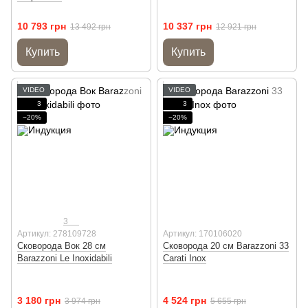
10 793 грн
10 337 грн
13 492 грн
12 921 грн
Купить
Купить
VIDEO
VIDEO
3
3
−20%
−20%
3
Артикул: 278109728
Артикул: 170106020
Сковорода Вок 28 см
Сковорода 20 см Barazzoni 33
Barazzoni Le Inoxidabili
Carati Inox
3 180 грн
4 524 грн
3 974 грн
5 655 грн