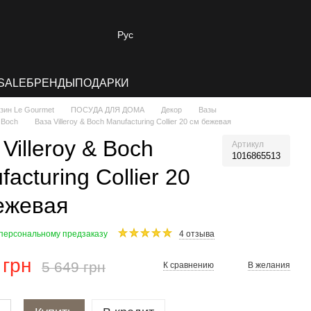
Рус
SALE
БРЕНДЫ
ПОДАРКИ
зин Le Gourmet
ПОСУДА ДЛЯ ДОМА
Декор
Вазы
& Boch
Ваза Villeroy & Boch Manufacturing Collier 20 см бежевая
Villeroy & Boch
Артикул
1016865513
acturing Collier 20
ежевая
 персональному предзаказу
4 отзыва
 грн
5 649 грн
К сравнению
В желания