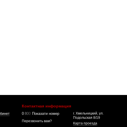
Контактная информация
бинет
0
8
0
0
Показати номер
г. Хмельницкий, ул.
Подольская 8/19
Перезвонить вам?
Карта проезда