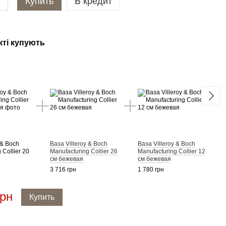
Купить
В кредит
кті купують
У к
 & Boch
Ваза Villeroy & Boch
Ваза Villeroy & Boch
Ваза 
 Collier 20
Manufacturing Collier 26
Manufacturing Collier 12
Manuf
см бежевая
см бежевая
беже
3 716 грн
1 780 грн
3 347
грн
7 
Купить