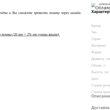
ОПЛАТА
3 плат
Характер
чёта и Вы сможете провести оплату через онлайн-
Бренд
Тип
почты (20 грн + 2% от суммы заказа).
Серия
Материал
Форма
Диаметр, с
Объем, л
Высота, см
Цвет
Страна реги
Страна-прои
Описани
Доставка