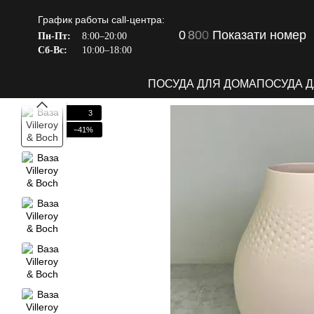
Перейти к основному контенту
График работы call-центра:
0
8
0
0
Показати номер
Пн-Пт:
8:00–20:00
Сб-Вс:
10:00–18:00
ПОСУДА ДЛЯ ДОМА
ПОСУДА 
3
−41%