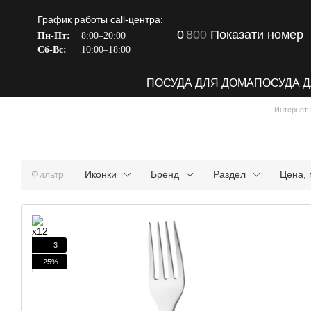
Перейти к основному контенту
График работы call-центра:
0
8
0
0
Показати номер
Пн-Пт:
8:00–20:00
Сб-Вс:
10:00–18:00
ПОСУДА ДЛЯ ДОМА
ПОСУДА 
Интернет-
Фильтр
Иконки
Бренд
Раздел
Цена, 
3
−25%