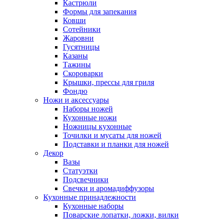
Кастрюли
Формы для запекания
Ковши
Сотейники
Жаровни
Гусятницы
Казаны
Тажины
Скороварки
Крышки, прессы для гриля
Фондю
Ножи и аксессуары
Наборы ножей
Кухонные ножи
Ножницы кухонные
Точилки и мусаты для ножей
Подставки и планки для ножей
Декор
Вазы
Статуэтки
Подсвечники
Свечки и аромадиффузоры
Кухонные принадлежности
Кухонные наборы
Поварские лопатки, ложки, вилки