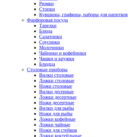
Рюмки
Стопки
Кувшины, графины, наборы для напитков
Фарфоровая посуда
Тарелки
Блюда
Салатники
Соусники
Молочники
Чайники и кофейники
Чашки и кружки
Блюдца
Столовые приборы
Вилки столовые
Ложки столовые
Ножи столовые
Вилки десерные
Ложки десертные
Ножи десертные
Вилки для рыбы
Ножи для рыбы
Ложки кофейные
Ложки чайные
Ножи для стейков
Ложки коктейльные