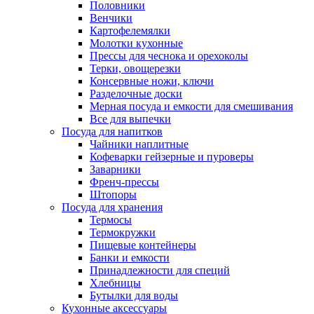
Половники
Венчики
Картофелемялки
Молотки кухонные
Прессы для чеснока и орехоколы
Терки, овощерезки
Консервные ножи, ключи
Разделочные доски
Мерная посуда и емкости для смешивания
Все для выпечки
Посуда для напитков
Чайники наплитные
Кофеварки гейзерные и пуроверы
Заварники
Френч-прессы
Штопоры
Посуда для хранения
Термосы
Термокружки
Пищевые контейнеры
Банки и емкости
Принадлежности для специй
Хлебницы
Бутылки для воды
Кухонные аксессуары