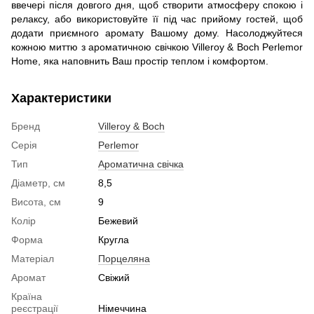
ввечері після довгого дня, щоб створити атмосферу спокою і
релаксу, або використовуйте її під час прийому гостей, щоб
додати приємного аромату Вашому дому. Насолоджуйтеся
кожною миттю з ароматичною свічкою Villeroy & Boch Perlemor
Home, яка наповнить Ваш простір теплом і комфортом.
Характеристики
Бренд
Villeroy & Boch
Серія
Perlemor
Тип
Ароматична свічка
Діаметр, см
8,5
Висота, см
9
Колір
Бежевий
Форма
Кругла
Матеріал
Порцеляна
Аромат
Свіжий
Країна
реєстрації
Німеччина