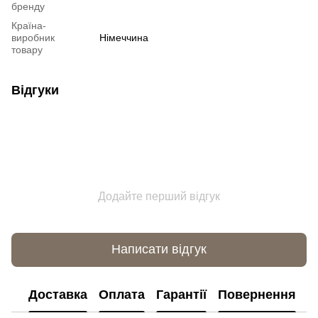
бренду
Країна-
виробник
Німеччина
товару
Відгуки
Додайте перший відгук
Написати відгук
Доставка
Оплата
Гарантії
Повернення
К