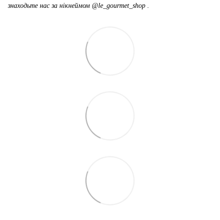
знаходьте нас за нікнеймом @le_gourmet_shop .