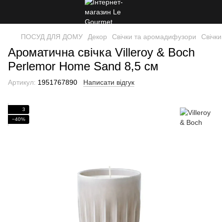
ПОСУД ДЛЯ ДОМУ
Декор
Свічки та аромадифузори
Свічки
Ароматична свічка Villeroy & Boch
Perlemor Home Sand 8,5 см
Артикул:
1951767890
Написати відгук
3
−40%