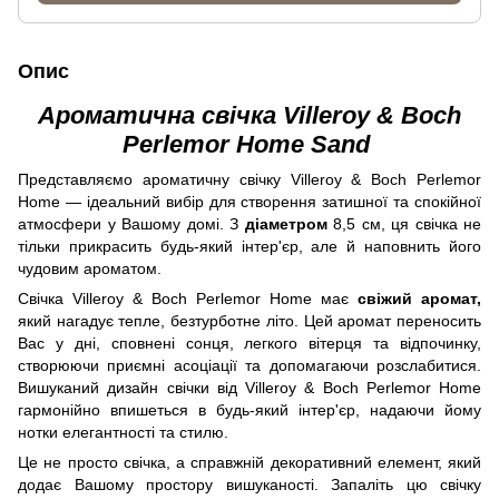
Опис
Ароматична свічка Villeroy & Boch
Perlemor Home Sand
Представляємо ароматичну свічку Villeroy & Boch Perlemor
Home — ідеальний вибір для створення затишної та спокійної
атмосфери у Вашому домі. З
діаметром
8,5 см, ця свічка не
тільки прикрасить будь-який інтер'єр, але й наповнить його
чудовим ароматом.
Свічка Villeroy & Boch Perlemor Home має
свіжий аромат,
який нагадує тепле, безтурботне літо. Цей аромат переносить
Вас у дні, сповнені сонця, легкого вітерця та відпочинку,
створюючи приємні асоціації та допомагаючи розслабитися.
Вишуканий дизайн свічки від Villeroy & Boch Perlemor Home
гармонійно впишеться в будь-який інтер'єр, надаючи йому
нотки елегантності та стилю.
Це не просто свічка, а справжній декоративний елемент, який
додає Вашому простору вишуканості. Запаліть цю свічку