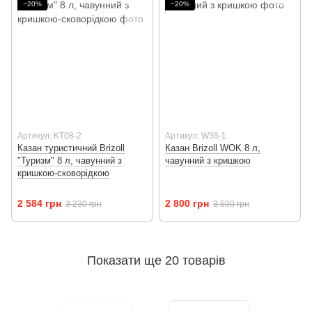
−20%
−20%
Артикул: KT08-2
Артикул: W36-1
Казан туристичний Brizoll
Казан Brizoll WOK 8 л,
"Туризм" 8 л, чавунний з
чавунний з кришкою
кришкою-сковорідкою
2 584 грн
2 800 грн
3 230 грн
3 500 грн
Показати ще 20 товарів