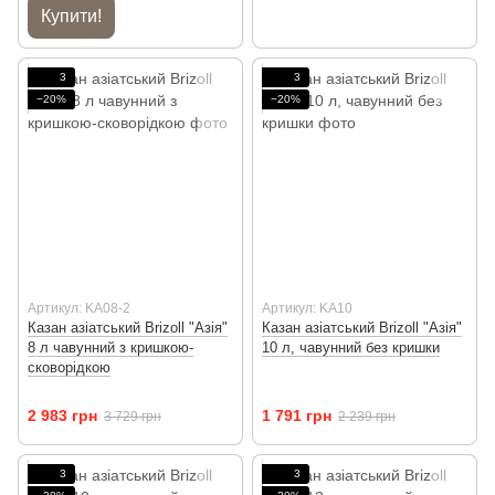
Купити!
3
3
−20%
−20%
Артикул: KA08-2
Артикул: KA10
Казан азіатський Brizoll "Азія"
Казан азіатський Brizoll "Азія"
8 л чавунний з кришкою-
10 л, чавунний без кришки
сковорідкою
2 983 грн
1 791 грн
3 729 грн
2 239 грн
3
3