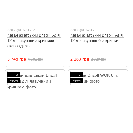
Артикул: KA12-2
Артикул: KA12
Казан азіатський Brizoll "Азія"
Казан азіатський Brizoll "Азія"
12 л, чавунний з кришкою-
12 л, чавунний без кришки
сковорідкою
3 745 грн
2 183 грн
4 681 грн
2 729 грн
3
3
−20%
−20%