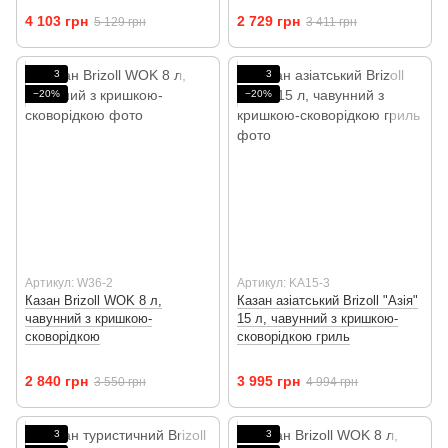
4 103 грн
2 729 грн
5 129 грн
3 411 грн
3
3
−20%
−20%
Артикул: W36-2
Артикул: KA15-3
Казан Brizoll WOK 8 л,
Казан азіатський Brizoll "Азія"
чавунний з кришкою-
15 л, чавунний з кришкою-
сковорідкою
сковорідкою гриль
2 840 грн
3 995 грн
3 550 грн
4 994 грн
3
3