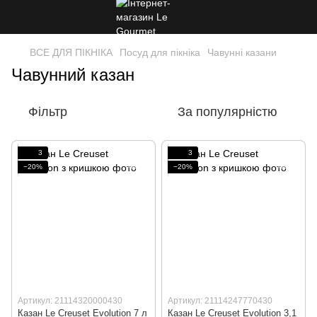
ВСЕ ДЛЯ ПІКНІКА
Посуд для пікніка
Чавунні казани
Чавунний казан
Фільтр
За популярністю
3
3
−20%
−20%
Артикул: 21114320000430
Артикул: 21114247770430
Казан Le Creuset Evolution 7 л
Казан Le Creuset Evolution 3,1