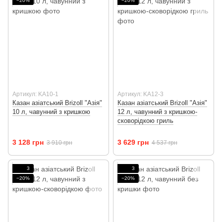
−20%
−20%
Артикул: KA10-1
Артикул: KA12-3
Казан азіатський Brizoll "Азія"
Казан азіатський Brizoll "Азія"
10 л, чавунний з кришкою
12 л, чавунний з кришкою-
сковорідкою гриль
3 128 грн
3 629 грн
3 910 грн
4 537 грн
3
3
−20%
−20%