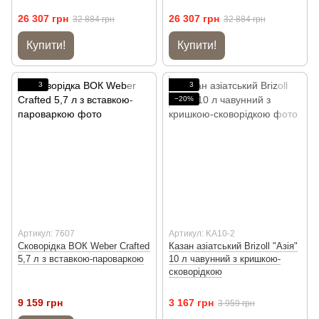
26 307 грн
26 307 грн
32 884 грн
32 884 грн
Купити!
Купити!
3
3
−20%
Артикул: 7607
Артикул: KA10-2
Сковорідка ВОК Weber Crafted
Казан азіатський Brizoll "Азія"
5,7 л з вставкою-пароваркою
10 л чавунний з кришкою-
сковорідкою
9 159 грн
3 167 грн
3 959 грн