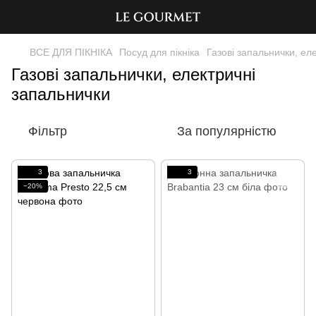
ВСЕ ДЛЯ ПІКНІКА
Посуд для пікніка
Газові запальнички, ел
Газові запальнички, електричні
запальнички
Фільтр
За популярністю
3
3
−20%