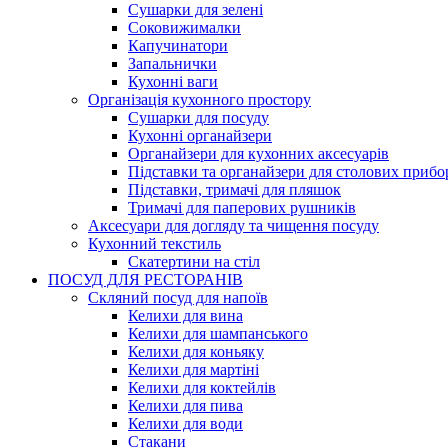
Сушарки для зелені
Соковижималки
Капучинатори
Запальнички
Кухонні ваги
Організація кухонного простору
Сушарки для посуду
Кухонні органайзери
Органайзери для кухонних аксесуарів
Підставки та органайзери для столових прибо
Підставки, тримачі для пляшок
Тримачі для паперових рушників
Аксесуари для догляду та чищення посуду
Кухонний текстиль
Скатертини на стіл
ПОСУД ДЛЯ РЕСТОРАНІВ
Скляний посуд для напоїв
Келихи для вина
Келихи для шампанського
Келихи для коньяку
Келихи для мартіні
Келихи для коктейлів
Келихи для пива
Келихи для води
Стакани