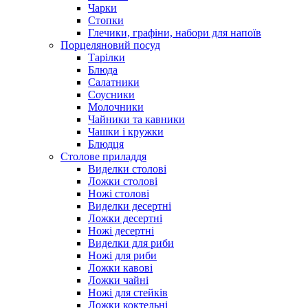
Чарки
Стопки
Глечики, графіни, набори для напоїв
Порцеляновий посуд
Тарілки
Блюда
Салатники
Соусники
Молочники
Чайники та кавники
Чашки і кружки
Блюдця
Столове приладдя
Виделки столові
Ложки столові
Ножі столові
Виделки десертні
Ложки десертні
Ножі десертні
Виделки для риби
Ножі для риби
Ложки кавові
Ложки чайні
Ножі для стейків
Ложки коктельні