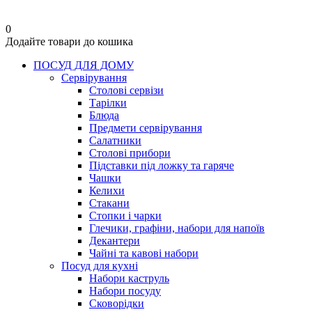
0
Додайте товари до кошика
ПОСУД ДЛЯ ДОМУ
Сервірування
Столові сервізи
Тарілки
Блюда
Предмети сервірування
Салатники
Столові прибори
Підставки під ложку та гаряче
Чашки
Келихи
Стакани
Стопки і чарки
Глечики, графіни, набори для напоїв
Декантери
Чайні та кавові набори
Посуд для кухні
Набори каструль
Набори посуду
Сковорідки