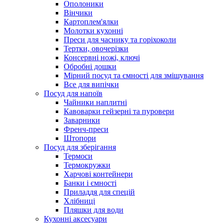
Ополоники
Вінчики
Картоплем'ялки
Молотки кухонні
Преси для часнику та горіхоколи
Тертки, овочерізки
Консервні ножі, ключі
Обробні дошки
Мірний посуд та ємності для змішування
Все для випічки
Посуд для напоїв
Чайники наплитні
Кавоварки гейзерні та пуровери
Заварники
Френч-преси
Штопори
Посуд для зберігання
Термоси
Термокружки
Харчові контейнери
Банки і ємності
Приладдя для спецій
Хлібниці
Пляшки для води
Кухонні аксесуари