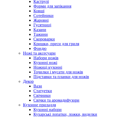
Каструлі
Форми для запікання
Ковші
Сотейники
Жаровні
Гусятниці
Казани
Тажини
Скороварки
Кришки, преси для гриля
Фондю
Ножі та аксесуари
Набори ножів
Кухонні ножі
Ножиці кухонні
Точилки і мусати для ножів
Підставки та планки для ножів
Декор
Вази
Статуетки
Свічники
Свічки та аромадифузори
Кухонне приладдя
Кухонні набори
Кухарські лопатки, ложки, виделки