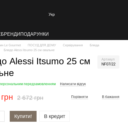
Укр
E
БРЕНДИ
ПОДАРУНКИ
зин Le Gourmet
ПОСУД ДЛЯ ДОМУ
Сервірування
Блюда
Блюдо Alessi Itsumo 25 см овальне
о Alessi Itsumo 25 см
Артикул
NF07/22
ьне
 персональним передзамовленням
Написати відгук
 грн
2 672 грн
Порівняти
В бажання
Купити!
В кредит