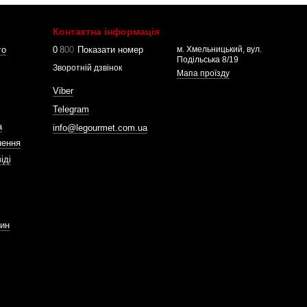
Контактна інформація
го
0
8
0
0
Показати номер
м. Хмельницький, вул.
Подільська 8/19
Зворотній дзвінок
Мапа проїзду
Viber
Telegram
а
info@legourmet.com.ua
нення
іді
зин