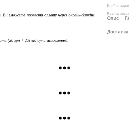
Країна-виро
Країна реєс
і Ви зможете провести оплату через онлайн-банкінг,
Опис
Г
Доставка
ти (20 грн + 2% від суми замовлення).