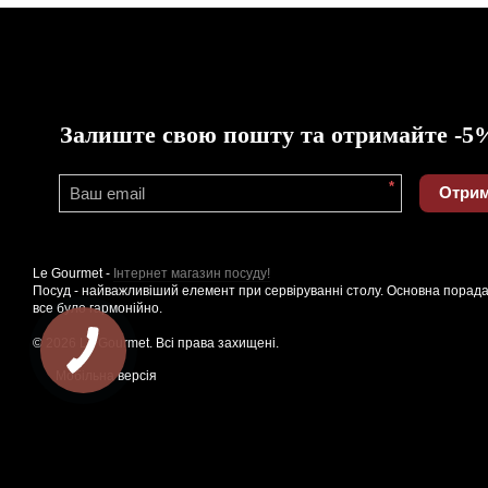
Залиште свою пошту та отримайте -5
*
Отрим
Le Gourmet -
Інтернет магазин посуду!
Посуд - найважливіший елемент при сервіруванні столу. Основна порада
все було гармонійно.
© 2026 Le Gourmet. Всі права захищені.
Мобільна версія