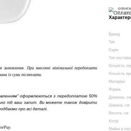
ОПЛАТА
3 плат
Характер
Бренд
Тип
Серія
Тип поставк
Кількість п
я замовлення. При внесенні мінімальної передоплати
Кількість пр
вана із суми післяплати.
Матеріал
Форма
мовленням" оформлюються з передоплатою 50%
Довжина, с
льно під ваш запит. Ви можете також довірити
Ширина, см
одбаємо про всі деталі.
Висота, см
Колір
ForPay
.
Мийка в пос