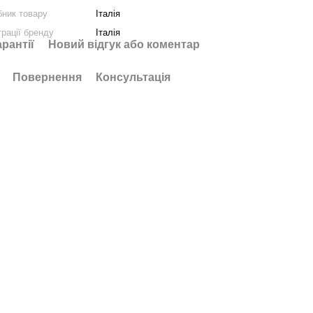
бник товару
Італія
трації бренду
Італія
арантії
Новий відгук або коментар
Повернення
Консультація