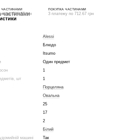
 ЧАСТИНАМИ
ПОКУПКА ЧАСТИНАМИ
ежу по 712.67 грн
3 платежу по 712.67 грн
истики
Alessi
Блюдо
Itsumo
и
Один предмет
ерсон
1
едметів, шт
1
Порцеляна
Овальна
м
25
17
2
Білий
удомийній машині
Так