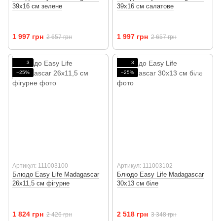
39х16 см зелене
39х16 см салатове
1 997 грн
1 997 грн
2 657 грн
2 657 грн
3
3
−25%
−25%
Артикул: 111003100
Артикул: 111003102
Блюдо Easy Life Madagascar
Блюдо Easy Life Madagascar
26х11,5 см фігурне
30х13 см біле
1 824 грн
2 518 грн
2 426 грн
3 348 грн