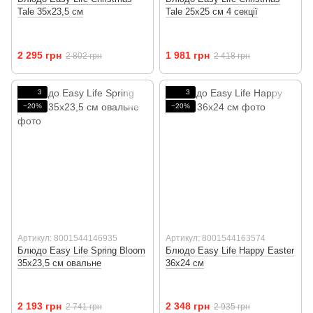
Tale 35х23,5 см
Tale 25х25 см 4 секції
2 295 грн
1 981 грн
2 802 грн
2 418 грн
3
3
−20%
−20%
Артикул: 8001544146935
Артикул: 8001544163574
Блюдо Easy Life Spring Bloom
Блюдо Easy Life Happy Easter
35х23,5 см овальне
36х24 см
2 193 грн
2 348 грн
2 741 грн
2 935 грн