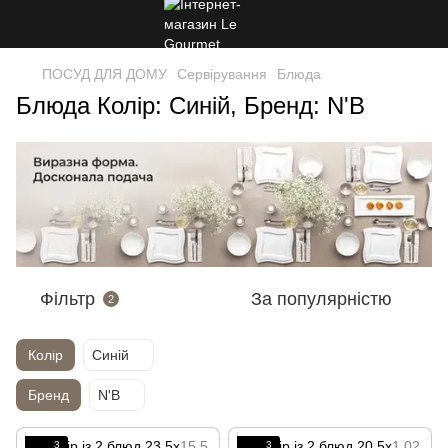
ПОСУД ДЛЯ ДОМУ
Сервірування
Блюда
Блюда Колір: Синій, Бренд: N'B
Фільтр
За популярністю
2
Колір
Синій
Бренд
N'B
3
3