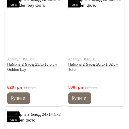
−25%
−25%
Артикул: JM1344
Артикул: JM2131T
Набір із 2 блюд 23,5х15,5 см
Набір із 2 блюд 20,5х1,02 см
Golden bay
Totem
629 грн
506 грн
837 грн
674 грн
Купити!
Купити!
3
−25%