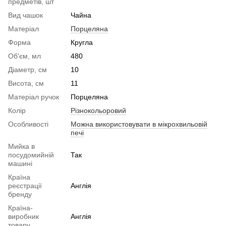
предметів, шт
Вид чашок
Чайна
Матеріал
Порцеляна
Форма
Кругла
Об'єм, мл
480
Діаметр, см
10
Висота, см
11
Матеріал ручок
Порцеляна
Колір
Різнокольоровий
Особливості
Можна використовувати в мікрохвильовій
печі
Мийка в
посудомийній
Так
машині
Країна
реєстрації
Англія
бренду
Країна-
виробник
Англія
товару