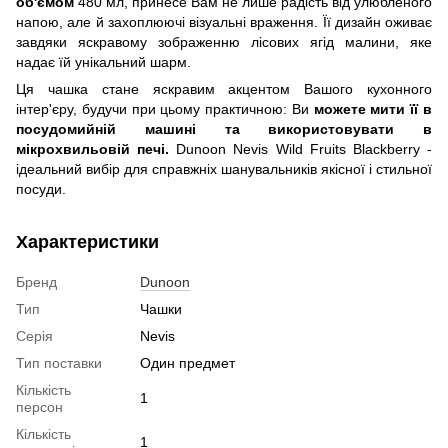
об'ємом
480 мл, принесе Вам не лише радість від улюбленого
напою, але й захоплюючі візуальні враження. Її дизайн оживає
завдяки яскравому зображенню лісових ягід малини, яке
надає їй унікальний шарм.
Ця чашка стане яскравим акцентом Вашого кухонного
інтер'єру, будучи при цьому практичною: Ви
можете мити її в
посудомийній машині та використовувати в
мікрохвильовій печі.
Dunoon Nevis Wild Fruits Blackberry -
ідеальний вибір для справжніх шанувальників якісної і стильної
посуди.
Характеристики
Бренд
Dunoon
Тип
Чашки
Серія
Nevis
Тип поставки
Один предмет
Кількість
1
персон
Кількість
1