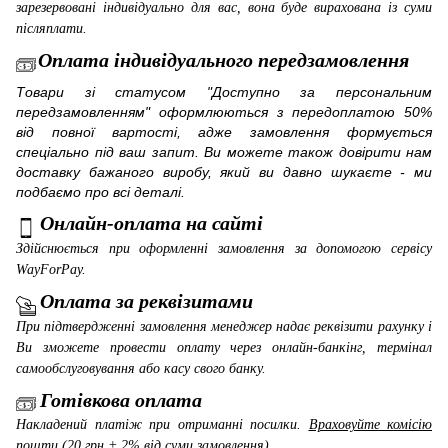
зарезервовані індивідуально для вас, вона буде вирахована із суми
післяплати.
Оплата індивідуального передзамовлення
Товари зі статусом "Доступно за персональним
передзамовленням" оформлюються з передоплатою 50%
від повної вартості, адже замовлення формується
спеціально під ваш запит. Ви можете також довірити нам
доставку бажаного виробу, який ви давно шукаєте - ми
подбаємо про всі деталі.
Онлайн-оплата на сайті
Здійснюється при оформленні замовлення за допомогою сервісу
WayForPay
.
Оплата за реквізитами
При підтвердженні замовлення менеджер надає реквізити рахунку і
Ви зможете провести оплату через онлайн-банкінг, термінал
самообслуговування або касу свого банку.
Готівкова оплата
Накладений платіж при отриманні посилки.
Враховуйте комісію
пошти (20 грн + 2% від суми замовлення).