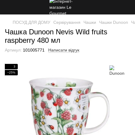
ПОСУД ДЛЯ ДОМУ
Сервірування
Чашки
Чашки Dunoon
Ч
Чашка Dunoon Nevis Wild fruits
raspberry 480 мл
Артикул:
101005771
Написати відгук
3
−25%