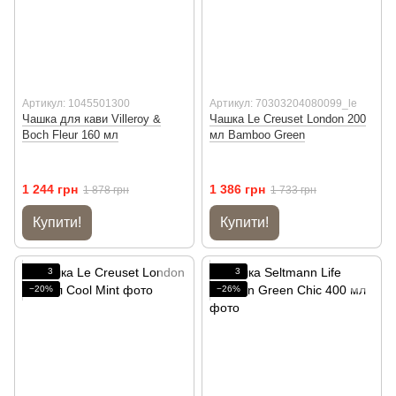
Артикул: 1045501300
Артикул: 70303204080099_le
Чашка для кави Villeroy &
Чашка Le Creuset London 200
Boch Fleur 160 мл
мл Bamboo Green
1 244 грн
1 386 грн
1 878 грн
1 733 грн
Купити!
Купити!
3
3
−20%
−26%