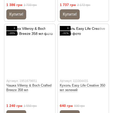
1 386 грн
1 737 грн
1 733 грн
2 172 грн
Купити!
Купити!
3
3
−20%
−31%
Артикул: 1951679651
Артикул: 111004431
Чашка Villeroy & Boch Crafted
Кухоль Easy Life Creative 350
Breeze 358 мл
мл зелений
1 240 грн
640 грн
1 550 грн
930 грн