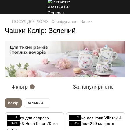
ПОСУД ДЛЯ ДОМУ
Сервірування
Чашки
Чашки Колір: Зелений
Фільтр
За популярністю
1
Колір
Зелений
3
3
−34%
−34%