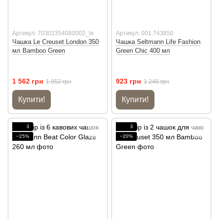
Артикул: 70302354080002_le
Артикул: 001.743850
Чашка Le Creuset London 350
Чашка Seltmann Life Fashion
мл Bamboo Green
Green Chic 400 мл
1 562 грн
923 грн
1 952 грн
1 245 грн
Купити!
Купити!
3
3
−25%
−20%