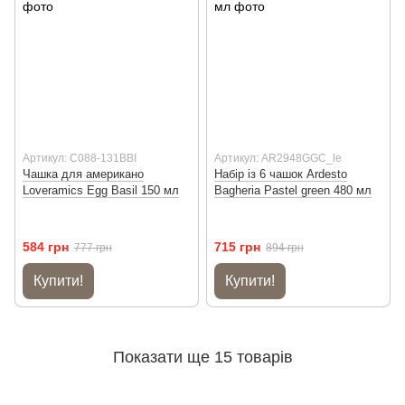
Артикул: C088-131BBI
Артикул: AR2948GGC_le
Чашка для американо
Набір із 6 чашок Ardesto
Loveramics Egg Basil 150 мл
Bagheria Pastel green 480 мл
584 грн
715 грн
777 грн
894 грн
Купити!
Купити!
Показати ще 15 товарів