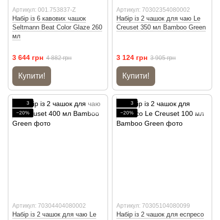
Артикул: 001.753837-Z
Артикул: 70302354080002
Набір із 6 кавових чашок
Набір із 2 чашок для чаю Le
Seltmann Beat Color Glaze 260
Creuset 350 мл Bamboo Green
мл
3 644 грн
3 124 грн
4 882 грн
3 905 грн
Купити!
Купити!
3
3
−20%
−20%
Артикул: 70304404080002
Артикул: 70305104080099
Набір із 2 чашок для чаю Le
Набір із 2 чашок для еспресо