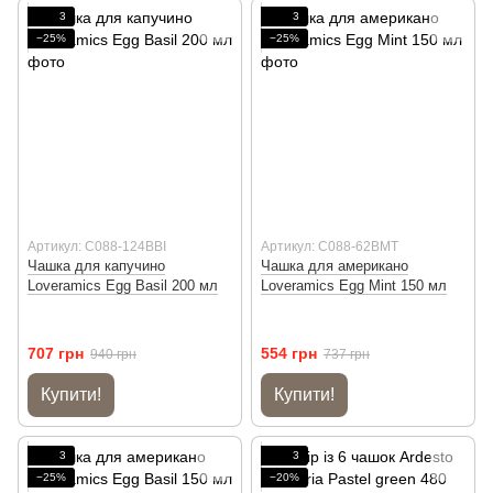
3
3
−25%
−25%
Артикул: C088-124BBI
Артикул: C088-62BMT
Чашка для капучино
Чашка для американо
Loveramics Egg Basil 200 мл
Loveramics Egg Mint 150 мл
707 грн
554 грн
940 грн
737 грн
Купити!
Купити!
3
3
−25%
−20%