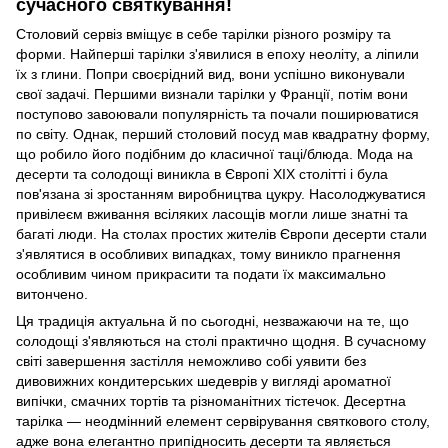
сучасного святкування!
Столовий сервіз вміщує в себе тарілки різного розміру та
форми. Найперші тарілки з'явилися в епоху неоліту, а ліпили
їх з глини. Попри своєрідний вид, вони успішно виконували
свої задачі. Першими визнали тарілки у Франції,
потім
вони
поступово завоювали популярність та почали поширюватися
по світу. Однак, перший столовий посуд мав квадратну форму,
що робило його подібним до класичної таці/блюд
а
. Мода на
десерти та солодощі виникла в Європі XIX столітті
і
була
пов'язана зі зростанням виробництва цукру. Насолоджуватися
привілеєм вживання всіляких ласощів могли лише знатні та
багаті люди. На столах простих жителів Європи десерти стали
з'являтися в особливих випадках, тому виникло прагнення
особливим чином прикрасити та подати
їх
максимально
витончено.
Ця традиція актуальна й по сьогодні,
незважаючи на те
, що
солодощі з'являються на столі практично щодня.
В
сучасному
світі завершення застілля неможливо собі уявити без
дивовижних кондитерських шедеврів у вигляді ароматної
випічки, смачних тортів та різноманітних тістечок. Десертна
тарілка — неодмінний елемент сервірування святкового столу,
адже вона елегантно
припідносить
десерт
и
та являється