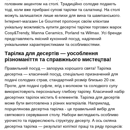
головним акцентом на столі. Традиційно солодке подають
тоді, коли вже прибрані супові тарілки та салатниці. На столі
можуть залишатися лише
келихи
для вина та шампанського.
Інтернет-магазин Le Gourmet пропонує своїм клієнтам
унікальну можливість купити десертні тарілки торгових марок
Cosy&Trendy, Manna Ceramics, Porland та Wilmax. Усі бренди
представляють якісний кухонний посуд, наділений
унікальними характеристиками та особливостями.
Тарілка для десертів — уособлення
різноманіття та справжнього мистецтва!
Правильний посуд — запорука хорошого свята! Тарілка
десертна — класичний посуд, спеціально призначений для
подачі солодк
их
страв
, стандартний розмір
близько
20 см.
Проте
,
для подачі суфле, ягід з молоком та
солодкого
супу
використовують персональну глибоку тарілку. Класичний набір
десертних тарілок містить 6 елементів. Тарілка для десертів
може бути
виготовлена з
різних матеріалі
в
. Наприклад,
порцелянова десертна тарілка - це правильний вибір для
святкового сервування столу. Набори виглядають особливо
урочисто та підкреслю
ють
структуру десерту. А ось скляна
десертна тарілка — результат копіткої праці та ряду процесів: