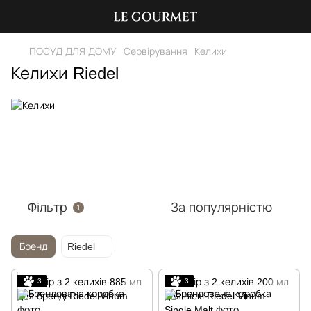
ПОСУД ДЛЯ ДОМУ
Сервірування
Келихи
Келихи Riedel
Фільтр
За популярністю
1
Бренд
Riedel
3
3