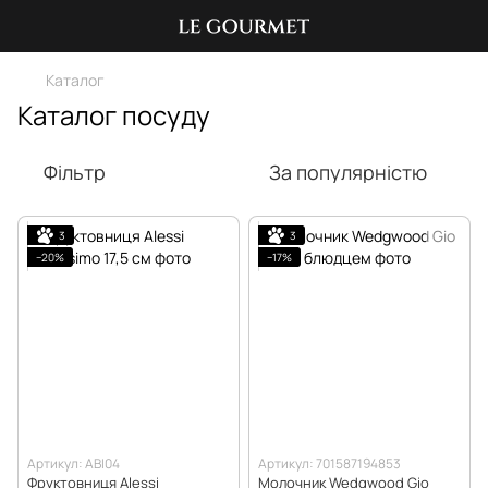
Каталог
Каталог посуду
Фільтр
За популярністю
3
3
−20%
−17%
Артикул: ABI04
Артикул: 701587194853
Фруктовниця Alessi
Молочник Wedgwood Gio