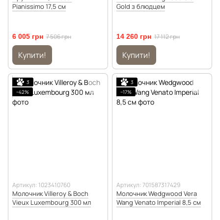
Pianissimo 17,5 см
Gold з блюдцем
6 005 грн
7 506 грн
14 260 грн
17 112 грн
Купити!
Купити!
3
3
−42%
−17%
Артикул: 1023410760
Артикул: 701587317429
Молочник Villeroy & Boch
Молочник Wedgwood Vera
Vieux Luxembourg 300 мл
Wang Venato Imperial 8,5 см