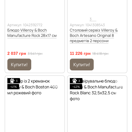
3
Артикул: 1042392772
Артикул: 1041308543
Блюдо Villeroy & Boch
Столовий сервіз Villeroy &
Manufacture Rock 28х17 см
Boch Artesano Original 8
предметів 2 персони
2 037 грн
3 541 грн
11 226 грн
18 418 грн
Купити!
Купити!
3
3
−41%
−42%