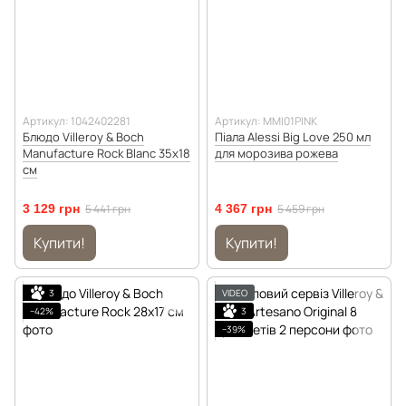
Артикул: 1042402281
Артикул: MMI01PINK
Блюдо Villeroy & Boch
Піала Alessi Big Love 250 мл
Manufacture Rock Blanc 35х18
для морозива рожева
см
3 129 грн
5 441 грн
4 367 грн
5 459 грн
Купити!
Купити!
3
VIDEO
−42%
3
−39%