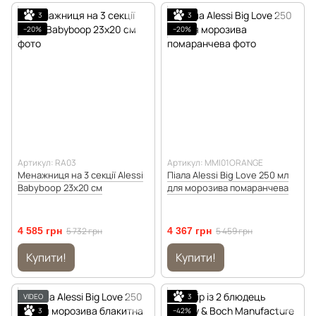
3
3
−20%
−20%
Артикул: RA03
Артикул: MMI01ORANGE
Менажниця на 3 секції Alessi
Піала Alessi Big Love 250 мл
Babyboop 23х20 см
для морозива помаранчева
4 585 грн
5 732 грн
4 367 грн
5 459 грн
Купити!
Купити!
VIDEO
3
3
−42%