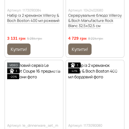
Артикул: 1173090084
Артикул: 1042402680
Набір із 2 креманок Villeroy &
Сервірувальне блюдо Villeroy
Boch Boston 400 мл рожевий
& Boch Manufacture Rock
Blanc 32,5х32,5 см
3 131 грн
5 284 грн
4 729 грн
8 224 грн
Купити!
Купити!
VIDEO
3
3
−41%
−20%
Артикул: le_dinnerware_set_m
Артикул: 1173090080