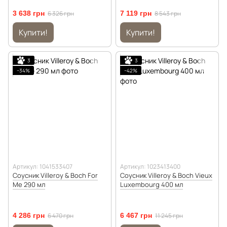
3 638 грн
6 326 грн
7 119 грн
8 543 грн
Купити!
Купити!
3
3
−34%
−42%
Артикул: 1041533407
Артикул: 1023413400
Соусник Villeroy & Boch For
Соусник Villeroy & Boch Vieux
Me 290 мл
Luxembourg 400 мл
4 286 грн
6 470 грн
6 467 грн
11 245 грн