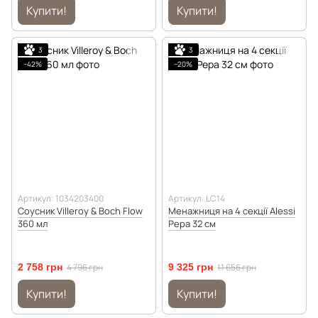
Купити!
Купити!
3
3
−42%
−20%
Артикул: 1034203400
Артикул: LC14
Соусник Villeroy & Boch Flow
Менажниця на 4 секції Alessi
360 мл
Pepa 32 см
2 758 грн
4 796 грн
9 325 грн
11 656 грн
Купити!
Купити!