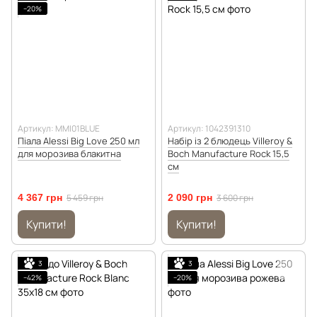
−20%
Артикул: MMI01BLUE
Артикул: 1042391310
Піала Alessi Big Love 250 мл
Набір із 2 блюдець Villeroy &
для морозива блакитна
Boch Manufacture Rock 15,5
см
4 367 грн
5 459 грн
2 090 грн
3 600 грн
Купити!
Купити!
3
3
−42%
−20%