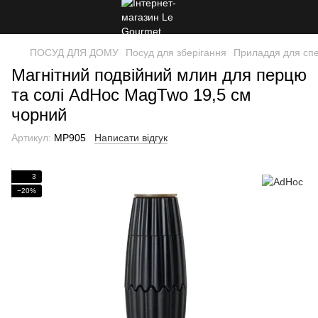
ПОСУД ДЛЯ ДОМУ
Посуд для зберігання
Приладдя для спе
Магнітний подвійний млин для перцю
та солі AdHoc MagTwo 19,5 см
чорний
Артикул:
MP905
Написати відгук
3
−20%