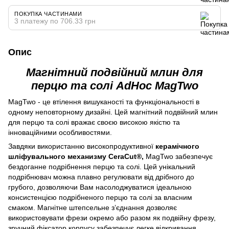
ПОКУПКА ЧАСТИНАМИ
3 платежу по 706.33 грн
Опис
Магнітний подвійний млин для
перцю та солі AdHoc MagTwo
MagTwo - це втілення вишуканості та функціональності в
одному неповторному дизайні. Цей магнітний подвійний млин
для перцю та солі вражає своєю високою якістю та
інноваційними особливостями.
Завдяки використанню високопродуктивної
керамічного
шліфувального механизму CeraCut®,
MagTwo забезпечує
бездоганне подрібнення перцю та солі. Цей унікальний
подрібнювач можна плавно регулювати від дрібного до
грубого, дозволяючи Вам насолоджуватися ідеальною
консистенцією подрібненого перцю та солі за власним
смаком. Магнітне штепсельне з’єднання дозволяє
використовувати фрези окремо або разом як подвійну фрезу,
зручний фіксатор корпусу забезпечує легке відкривання