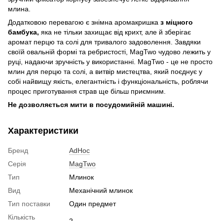
млина.
Додатковою перевагою є знімна аромакришка
з міцного
бамбука,
яка не тільки захищає від крихт, але й зберігає
аромат перцю та солі для тривалого задоволення. Завдяки
своїй овальній формі та ребристості, MagTwo чудово лежить у
руці, надаючи зручність у використанні. MagTwo - це не просто
млин для перцю та солі, а витвір мистецтва, який поєднує у
собі найвищу якість, елегантність і функціональність, роблячи
процес приготування страв ще більш приємним.
Не дозволяється мити в посудомийній машині.
Характеристики
Бренд
AdHoc
Серія
MagTwo
Тип
Млинок
Вид
Механічний млинок
Тип поставки
Один предмет
Кількість
2