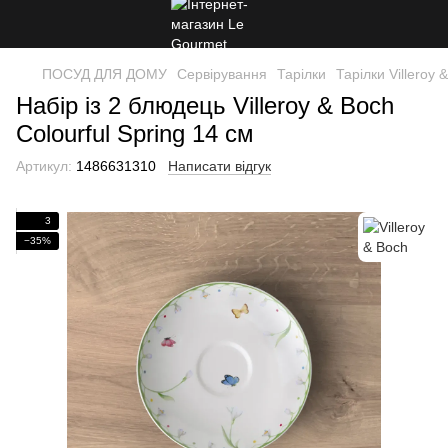
ПОСУД ДЛЯ ДОМУ
Сервірування
Тарілки
Тарілки Villeroy 
Набір із 2 блюдець Villeroy & Boch
Colourful Spring 14 см
Артикул:
1486631310
Написати відгук
3
−35%