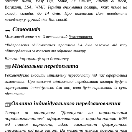
бренди: Alessi, Easy Life, Staub, Le Creuset, Villeroy & Boch,
Barazzoni, LSA, WMF
. Терміни очікування позицій, яких немає на
складі, складає
до 14 днів.
Про наявність Вам повідомить
менеджер у зручний для Вас спосіб.
Самовивіз
Можливий лише з м. Хмельницький
безкоштовно.
*Відправлення здійснюються протягом 1-4 днів залежно від часу
підтвердження замовлення та обраного товару.
Більше інформації про доставку
Мінімальна передоплата
Рекомендуємо вносити мінімальну передоплату під час оформлення
замовлення. При внесенні мінімальної передоплати товари будуть
зарезервовані індивідуально для вас, вона буде вирахована із суми
післяплати.
Оплата індивідуального передзамовлення
Товари зі статусом "Доступно за персональним
передзамовленням" оформлюються з передоплатою 50%
від повної вартості, адже замовлення формується
спеціально під ваш запит. Ви можете також довірити нам