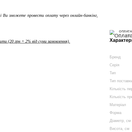
і Ви зможете провести оплату через онлайн-банкінг,
ОПЛАТА
3 плат
Характер
ти (20 грн + 2% від суми замовлення).
Бренд
Серія
Тип
Тип поставк
Кількість п
Кількість пр
Матеріал
Форма
Діаметр, см
Висота, см