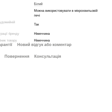
Білий
Можна використовувати в мікрохвильовій
печі
удомийній
Так
трації бренду
Німеччина
бник товару
Німеччина
арантії
Новий відгук або коментар
Повернення
Консультація