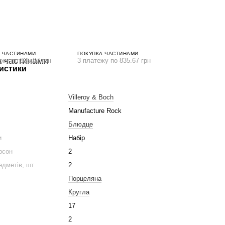
 ЧАСТИНАМИ
ПОКУПКА ЧАСТИНАМИ
ежу по 835.67 грн
3 платежу по 835.67 грн
истики
Villeroy & Boch
Manufacture Rock
Блюдце
и
Набір
ерсон
2
едметів, шт
2
Порцеляна
Кругла
17
2