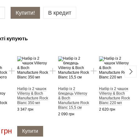
Купити!
В кредит
кті купують
У к
Набір із 2 чашок
Набір із 2
Набір із 2 чашок
roy
Villeroy & Boch
блюдець Villeroy
Villeroy & Boch
Manufacture Rock
& Boch
Manufacture Rock
Набір
Rock
Blanc 350 мл
Manufacture Rock
Blanc 220 мл
& Bo
Blanc 15,5 см
3 347 грн
2 620 грн
см бі
2 090 грн
2 507
 грн
Купити
5 