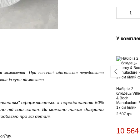
У компле
я замовлення. При внесенні мінімальної передоплати
вана із суми післяплати.
Набір із 2
блюдець Ville
& Boch
мовленням" оформлюються з передоплатою 50%
Manufacture 
17 см білий
льно під ваш запит. Ви можете також довірити
2 507 грн
одбаємо про всі деталі.
10 564
ForPay
.