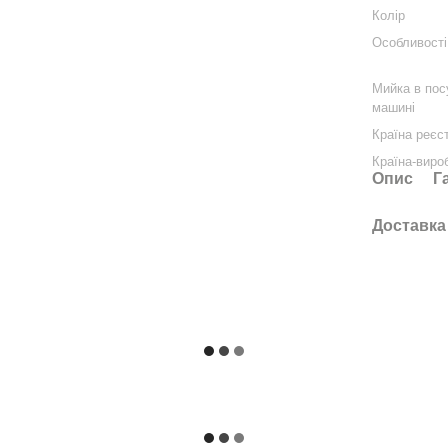
Колір
Особливості
Мийка в пос
машині
Країна реєс
Країна-виро
Опис
Г
Доставка