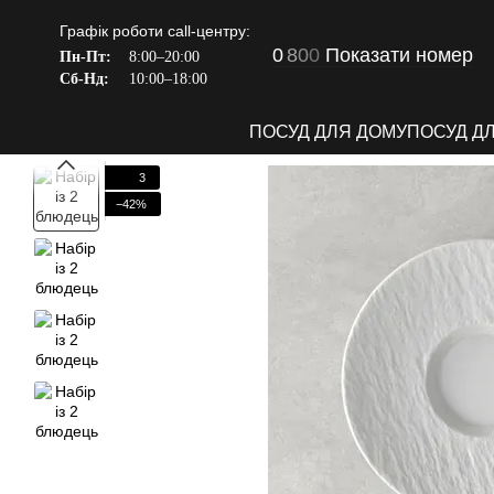
Перейти до основного контенту
Графік роботи call-центру:
0
8
0
0
Показати номер
Пн-Пт:
8:00–20:00
Сб-Нд:
10:00–18:00
ПОСУД ДЛЯ ДОМУ
ПОСУД Д
3
−42%