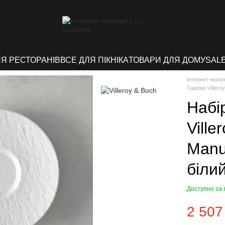
ЛЯ РЕСТОРАНІВ
ВСЕ ДЛЯ ПІКНІКА
ТОВАРИ ДЛЯ ДОМУ
SAL
Інтернет-мага
Тарілки Villero
Набі
Ville
Manu
біли
Доступно за
2 507