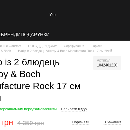
Укр
E
БРЕНДИ
ПОДАРУНКИ
зин Le Gourmet
ПОСУД ДЛЯ ДОМУ
Сервірування
Тарілки
y & Boch
Набір із 2 блюдець Villeroy & Boch Manufacture Rock 17 см білий
р із 2 блюдець
Артикул
1042401220
roy & Boch
facture Rock 17 см
й
 персональним передзамовленням
Написати відгук
 грн
4 359 грн
Порівняти
В бажання