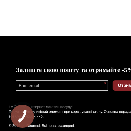
Залиште свою пошту та отримайте -5
*
Отрим
Le Gourmet -
Інтернет магазин посуду!
Посуд - найважливіший елемент при сервіруванні столу. Основна порада
все було гармонійно.
© 2026 Le Gourmet. Всі права захищені.