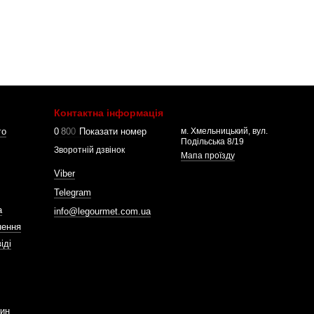
Контактна інформація
го
0
8
0
0
Показати номер
м. Хмельницький, вул.
Подільська 8/19
Зворотній дзвінок
Мапа проїзду
Viber
Telegram
а
info@legourmet.com.ua
нення
іді
зин